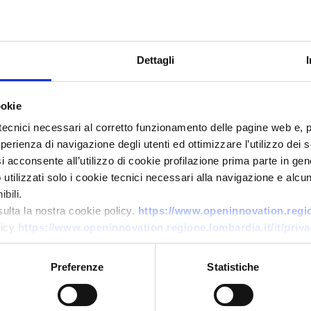
Dettagli
ookie
tecnici necessari al corretto funzionamento delle pagine web e, 
esperienza di navigazione degli utenti ed ottimizzare l’utilizzo dei
Business request
i acconsente all’utilizzo di cookie profilazione prima parte in gene
Azienda bulgara cerca fornitori
tilizzati solo i cookie tecnici necessari alla navigazione e alcun
di filamenti polimerici riciclati
bili.
per stampa 3D
sulta la nostra cookie policy.
https://www.openinnovation.region
licy
https://www.openinnovation.regione.lombardia.it/it/priva
ID: BRBG20260330023
Preferenze
Statistiche