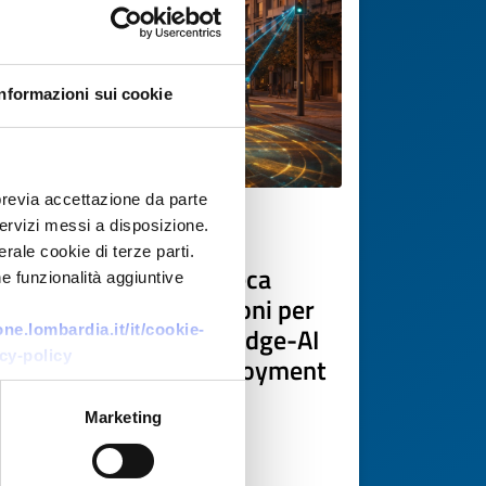
Informazioni sui cookie
previa accettazione da parte
 servizi messi a disposizione.
Technology offer
rale cookie di terze parti.
Azienda deep-tech greca
e funzionalità aggiuntive
sviluppatrice di soluzioni per
mobilità autonoma e edge-AI
e.lombardia.it/it/cookie-
cy-policy
cerca partner per deployment
e cooperazione R&D
Marketing
ID: TOGR20260302013