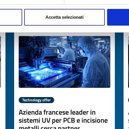
→
DISCOVER MORE →
Accetta selezionati
Expires on
13 marzo 2027
Technology offer
Azienda francese leader in
sistemi UV per PCB e incisione
metalli cerca partner