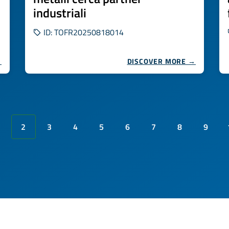
industriali
ID: TOFR20250818014
→
DISCOVER MORE →
2
3
4
5
6
7
8
9