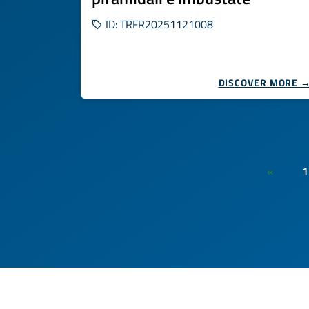
ID: TRFR20251121008
DISCOVER MORE 
1
«