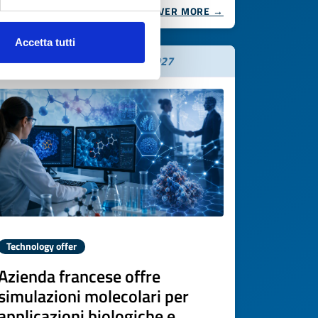
DISCOVER MORE →
Accetta tutti
Expires on
17 luglio 2027
Technology offer
Azienda francese offre
simulazioni molecolari per
applicazioni biologiche e