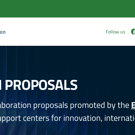
ion
Follow us
N PROPOSALS
aboration proposals promoted by the
E
port centers for innovation, internati