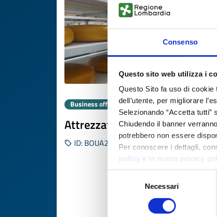
Consenso
Questo sito web utilizza i c
Questo Sito fa uso di cookie 
dell’utente, per migliorare l’
Business offer
Selezionando “Accetta tutti” s
Attrezzature per caseifici
Chiudendo il banner verranno u
potrebbero non essere disponi
ID: BOUA20251003010
Per conoscere i dettagli, con
policy
e la nostra privacy po
Selezione
Necessari
del
consenso