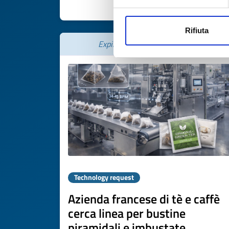
DISCOVER MORE 
Rifiuta
Expires on
22 dicembre 2026
Technology request
Azienda francese di tè e caffè
cerca linea per bustine
piramidali e imbustate