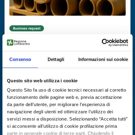
Business request
Macchina per tubi spiralati
ID: BRFR20250804007
Consenso
Dettagli
Informazioni sui cookie
DISCOVER MORE →
Questo sito web utilizza i cookie
Expires on
17 novembre 2026
Questo Sito fa uso di cookie tecnici necessari al corretto
funzionamento delle pagine web e, previa accettazione
da parte dell’utente, per migliorare l’esperienza di
navigazione degli utenti ed ottimizzare l’utilizzo dei
servizi messi a disposizione. Selezionando “Accetta tutti”
si acconsente all’utilizzo di cookie profilazione prima
parte in generale cookie di terze parti. Chiudendo il