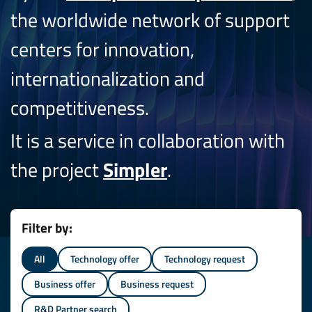
the worldwide network of support
centers for innovation,
internationalization and
competitiveness.
It is a service in collaboration with
the project
Simpler
.
Filter by:
All
Technology offer
Technology request
Business offer
Business request
R&D Partner search