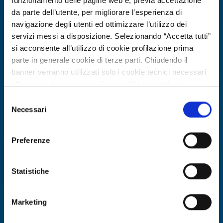
funzionamento delle pagine web e, previa accettazione
da parte dell’utente, per migliorare l’esperienza di
navigazione degli utenti ed ottimizzare l’utilizzo dei
servizi messi a disposizione. Selezionando “Accetta tutti”
si acconsente all’utilizzo di cookie profilazione prima
parte in generale cookie di terze parti. Chiudendo il
banner verranno utilizzati solo i cookie tecnici necessari
alla navigazione e alcune funzionalità aggiuntive
potrebbero non essere disponibili.
Selezione
Per conoscere i dettagli, consulta la nostra cookie policy.
Necessari
Technology offer
del
https://www.openinnovation.regione.lombardia.it/it/co
consenso
Azienda spagnola offre engineering
okie-policy
e la nostra privacy policy
energetico, digital twin e strumenti
Preferenze
https://www.openinnovation.regione.lombardia.it/it/pr
EPC-SRI per edifici
ivacy-policy
Statistiche
ID: TOES20260427010
Marketing
DISCOVER MORE →