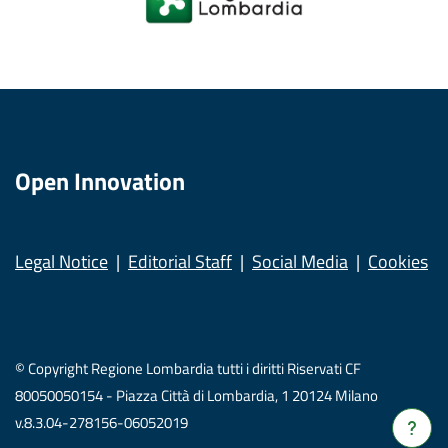
Open Innovation
Legal Notice
Editorial Staff
Social Media
Cookies
© Copyright Regione Lombardia tutti i diritti Riservati CF
80050050154 - Piazza Città di Lombardia, 1 20124 Milano
v.8.3.04-278156-06052019
Verrà