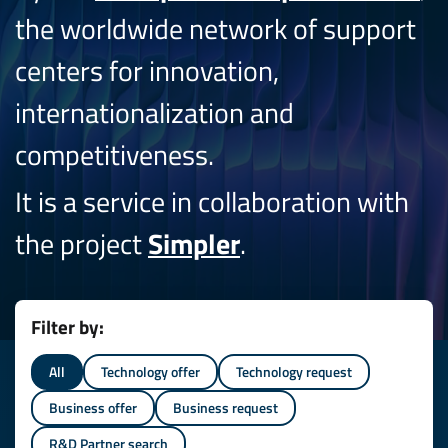
the worldwide network of support
centers for innovation,
internationalization and
competitiveness.
It is a service in collaboration with
the project
Simpler
.
Filter by:
All
Technology offer
Technology request
Business offer
Business request
R&D Partner search