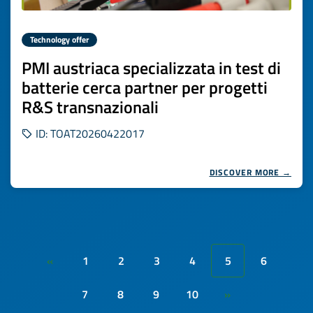
Technology offer
PMI austriaca specializzata in test di
batterie cerca partner per progetti
R&S transnazionali
ID: TOAT20260422017
DISCOVER MORE →
1
2
3
4
5
6
«
7
8
9
10
»