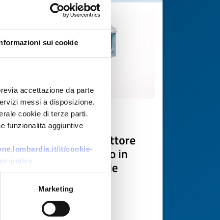
Informazioni sui cookie
previa accettazione da parte
 servizi messi a disposizione.
rale cookie di terze parti.
Business request
e funzionalità aggiuntive
PMI belga cerca produttore
europeo di mobili gioco in
e.lombardia.it/it/cookie-
cy-policy
legno e case di bambole
ID: BRBE20260429015
Marketing