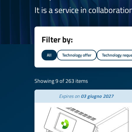
It is a service in collaborati
Filter by:
All
Technology offer
Technology requ
Showing 9 of 263 items
Expires on
03 giugno 2027