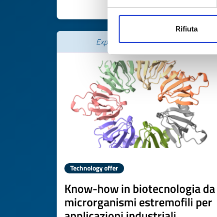
DISCOVER MORE 
Rifiuta
Expires on
19 maggio 2027
Technology offer
Know-how in biotecnologia da
microrganismi estremofili per
applicazioni industriali