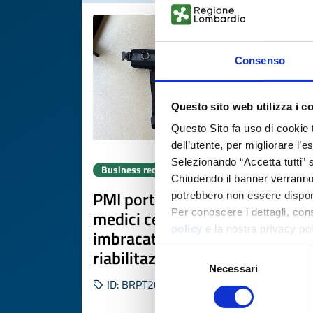
Consenso
Questo sito web utilizza i c
Questo Sito fa uso di cookie 
dell’utente, per migliorare l’
Selezionando “Accetta tutti” s
Business request
Chiudendo il banner verranno u
PMI portoghese di dispositivi
potrebbero non essere disponi
medici cerca produttore di
Per conoscere i dettagli, con
policy
e la nostra privacy po
imbracature ergonomiche per
riabilitazione
Selezione
Necessari
del
ID: BRPT20260416016
consenso