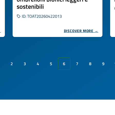
sostenibili
ID: TOAT20260422013
→
DISCOVER MORE →
2
3
4
5
6
7
8
9