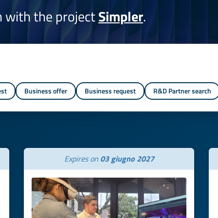
on with the project
Simpler
.
est
Business offer
Business request
R&D Partner search
Expires on
03 giugno 2027