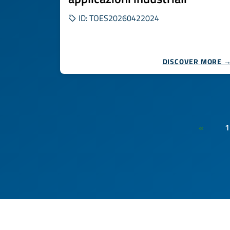
ID: TOES20260422024
DISCOVER MORE 
1
«