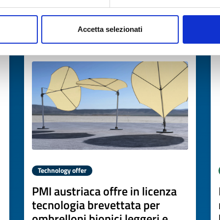
→
DISCOVER MORE →
Accetta selezionati
Expires on
19 maggio 2027
Technology offer
PMI austriaca offre in licenza
tecnologia brevettata per
ombrelloni bionici leggeri e