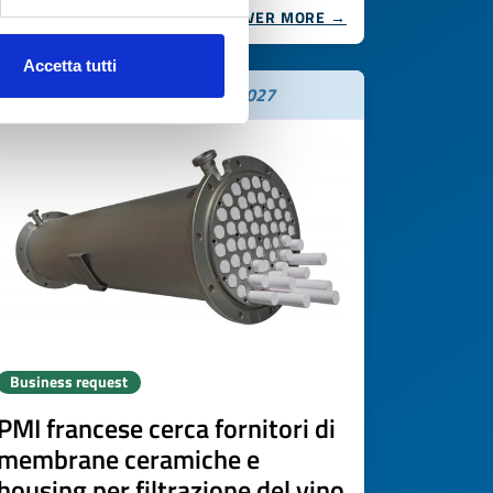
DISCOVER MORE →
Accetta tutti
Expires on
19 maggio 2027
Business request
PMI francese cerca fornitori di
membrane ceramiche e
housing per filtrazione del vino