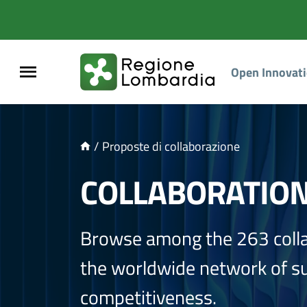
NTENUTO PRINCIPALE
Open Innovat
/
Proposte di collaborazione
COLLABORATIO
Browse among the 263 coll
the worldwide network of sup
competitiveness.