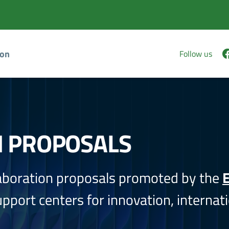
ion
Follow us
N PROPOSALS
aboration proposals promoted by the
E
port centers for innovation, internati