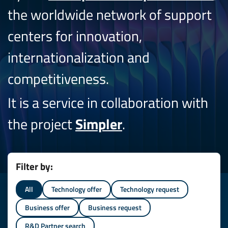
the worldwide network of support
centers for innovation,
internationalization and
competitiveness.
It is a service in collaboration with
the project
Simpler
.
Filter by:
All
Technology offer
Technology request
Business offer
Business request
R&D Partner search