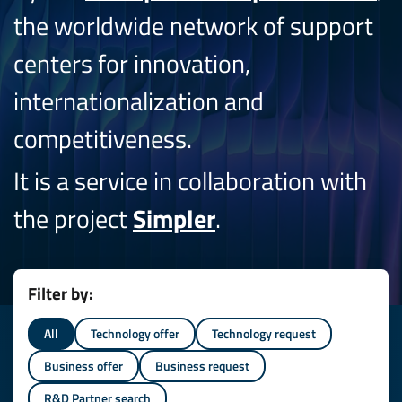
the worldwide network of support
centers for innovation,
internationalization and
competitiveness.
It is a service in collaboration with
the project
Simpler
.
Filter by:
All
Technology offer
Technology request
Business offer
Business request
R&D Partner search