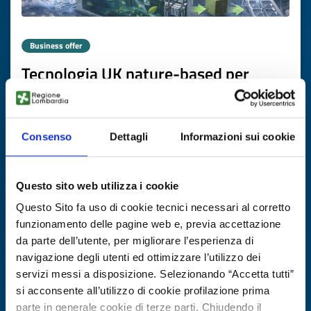
Business offer
Tecnologia UK nature-based per
trattamento terziario acque reflue
ID: BOGB20251121018
Consenso
Dettagli
Informazioni sui cookie
DISCOVER MORE →
Questo sito web utilizza i cookie
Expires on
20 febbraio 2027
Questo Sito fa uso di cookie tecnici necessari al corretto
funzionamento delle pagine web e, previa accettazione
da parte dell’utente, per migliorare l’esperienza di
navigazione degli utenti ed ottimizzare l’utilizzo dei
servizi messi a disposizione. Selezionando “Accetta tutti”
si acconsente all’utilizzo di cookie profilazione prima
parte in generale cookie di terze parti. Chiudendo il