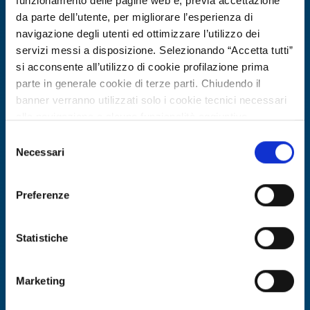
funzionamento delle pagine web e, previa accettazione
da parte dell’utente, per migliorare l’esperienza di
navigazione degli utenti ed ottimizzare l’utilizzo dei
servizi messi a disposizione. Selezionando “Accetta tutti”
si acconsente all’utilizzo di cookie profilazione prima
parte in generale cookie di terze parti. Chiudendo il
banner verranno utilizzati solo i cookie tecnici necessari
alla navigazione e alcune funzionalità aggiuntive
potrebbero non essere disponibili.
Selezione
Per conoscere i dettagli, consulta la nostra cookie policy.
Necessari
Business request
del
https://www.openinnovation.regione.lombardia.it/it/co
consenso
Azienda polacca cerca fornitore di
okie-policy
e la nostra privacy policy
sistema gestionale multilingue per
Preferenze
https://www.openinnovation.regione.lombardia.it/it/pr
affitti brevi
ivacy-policy
Statistiche
ID: BRPL20260506006
Marketing
DISCOVER MORE →