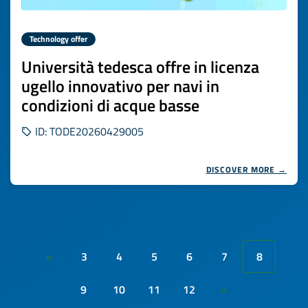
Technology offer
Università tedesca offre in licenza
ugello innovativo per navi in
condizioni di acque basse
ID: TODE20260429005
DISCOVER MORE →
3
4
5
6
7
8
«
9
10
11
12
»