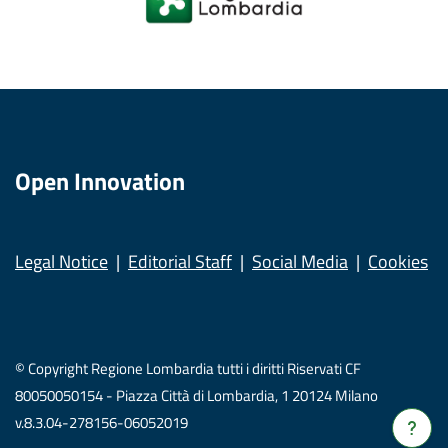
Open Innovation
Legal Notice
Editorial Staff
Social Media
Cookies
© Copyright Regione Lombardia tutti i diritti Riservati CF
80050050154 - Piazza Città di Lombardia, 1 20124 Milano
v.8.3.04-278156-06052019
Verrà