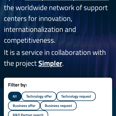
the worldwide network of support
centers for innovation,
internationalization and
competitiveness.
It is a service in collaboration with
the project
Simpler
.
Filter by:
All
Technology offer
Technology request
Business offer
Business request
R&D Partner search