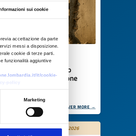
Informazioni sui cookie
previa accettazione da parte
 servizi messi a disposizione.
rale cookie di terze parti.
Business request
e funzionalità aggiuntive
Frantumatore idraulico
portatile per demolizione
e.lombardia.it/it/cookie-
cy-policy
ID: BRHR20250924011
Marketing
DISCOVER MORE →
Expires on
11 settembre 2026