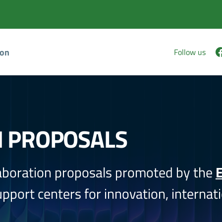
ion
Follow us
N PROPOSALS
aboration proposals promoted by the
E
port centers for innovation, internati