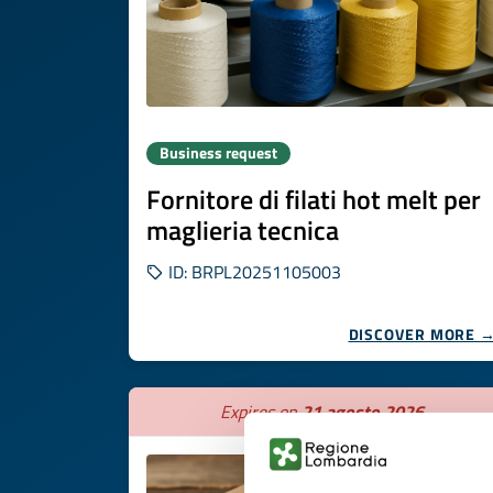
Business request
Fornitore di filati hot melt per
maglieria tecnica
ID: BRPL20251105003
DISCOVER MORE 
Expires on
21 agosto 2026