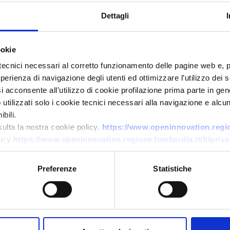
Dettagli
ookie
tecnici necessari al corretto funzionamento delle pagine web e, 
esperienza di navigazione degli utenti ed ottimizzare l’utilizzo dei
i acconsente all’utilizzo di cookie profilazione prima parte in gene
Business request
tilizzati solo i cookie tecnici necessari alla navigazione e alcun
Fornitura tessuti cotone per
bili.
peluche
sulta la nostra cookie policy.
https://www.openinnovation.region
licy
https://www.openinnovation.regione.lombardia.it/it/priva
ID: BRDK20250807004
Preferenze
Statistiche
→
DISCOVER MORE →
Expires on
29 gennaio 2027