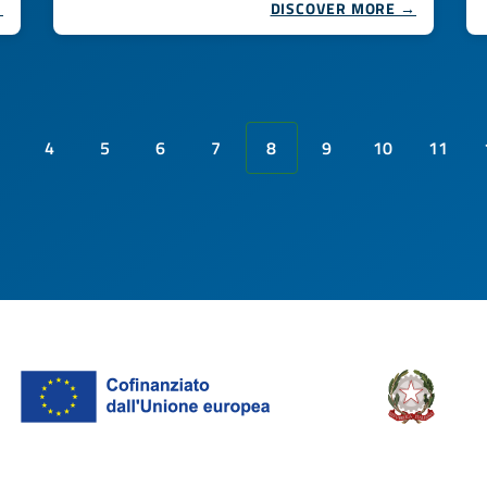
→
DISCOVER MORE →
4
5
6
7
8
9
10
11