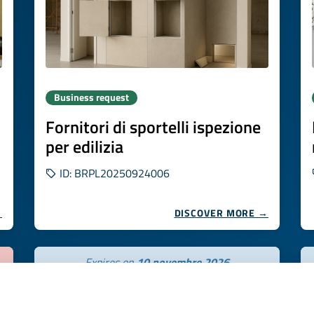
Business request
Fornitori di sportelli ispezione
per edilizia
ID: BRPL20250924006
→
DISCOVER MORE →
Expires on
10 novembre 2026