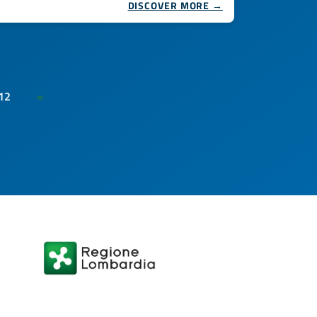
DISCOVER MORE →
12
»