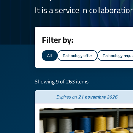
It is a service in collaborati
Filter by:
All
Technology offer
Technology requ
Showing 9 of 263 items
Expires on
21 novembre 2026