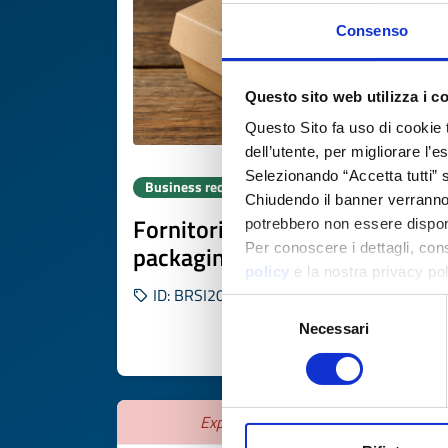
Consenso
Questo sito web utilizza i c
Questo Sito fa uso di cookie 
dell’utente, per migliorare l’
Selezionando “Accetta tutti” s
Business request
Chiudendo il banner verranno u
Fornitori per produzione
potrebbero non essere disponi
packaging ecologico
Per conoscere i dettagli, con
policy
e la nostra privacy po
ID: BRSI20250709026
Selezione
Necessari
del
DISCOVER MORE 
consenso
Expires on
25 agosto 2026