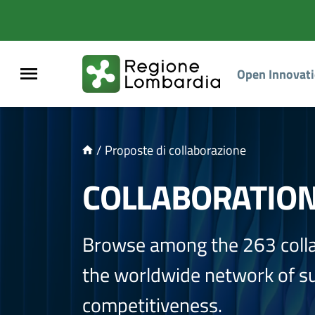
NTENUTO PRINCIPALE
Open Innovat
/
Proposte di collaborazione
COLLABORATIO
Browse among the 263 coll
the worldwide network of sup
competitiveness.