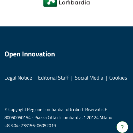
Open Innovation
Legal Notice
Editorial Staff
Social Media
Cookies
© Copyright Regione Lombardia tutti i diritti Riservati CF
80050050154 - Piazza Città di Lombardia, 1 20124 Milano
v.8.3.04-278156-06052019
Verrà