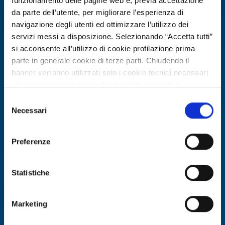
funzionamento delle pagine web e, previa accettazione
da parte dell’utente, per migliorare l’esperienza di
navigazione degli utenti ed ottimizzare l’utilizzo dei
servizi messi a disposizione. Selezionando “Accetta tutti”
si acconsente all’utilizzo di cookie profilazione prima
parte in generale cookie di terze parti. Chiudendo il
banner verranno utilizzati solo i cookie tecnici necessari
alla navigazione e alcune funzionalità aggiuntive
potrebbero non essere disponibili.
Selezione
Per conoscere i dettagli, consulta la nostra cookie policy.
Necessari
Technology offer
del
https://www.openinnovation.regione.lombardia.it/it/co
consenso
Istituto universitario tedesco offre
okie-policy
e la nostra privacy policy
progettazione e testing di sistemi di
Preferenze
https://www.openinnovation.regione.lombardia.it/it/pr
potenza wide bandgap
ivacy-policy
Statistiche
ID: TODE20260310025
Marketing
DISCOVER MORE →