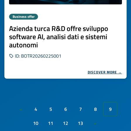
Business offer
Azienda turca R&D offre sviluppo
software AI, analisi dati e sistemi
autonomi
ID: BOTR20260225001
DISCOVER MORE →
4
5
6
7
8
9
«
10
11
12
13
»