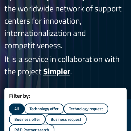
the worldwide network of support
centers for innovation,
internationalization and
competitiveness.
It is a service in collaboration with
the project
Simpler
.
Filter by:
All
Technology offer
Technology request
Business offer
Business request
R&D Partner search