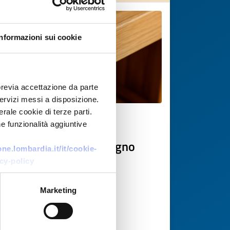
Informazioni sui cookie
previa accettazione da parte
 servizi messi a disposizione.
rale cookie di terze parti.
Business request
e funzionalità aggiuntive
Cercasi fornitori per legno
e.lombardia.it/it/cookie-
massello su misura
cy-policy
ID: BRDE20250709022
Marketing