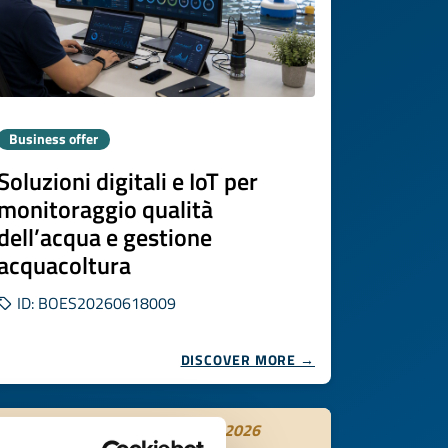
Business offer
Soluzioni digitali e IoT per
monitoraggio qualità
dell’acqua e gestione
acquacoltura
ID: BOES20260618009
DISCOVER MORE →
Expires on
15 settembre 2026