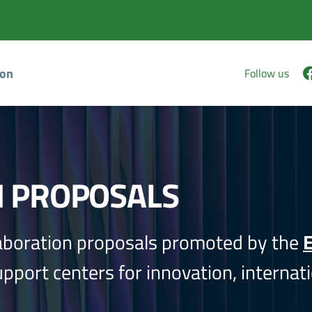
ion
Follow us
N PROPOSALS
aboration proposals promoted by the
E
port centers for innovation, internati