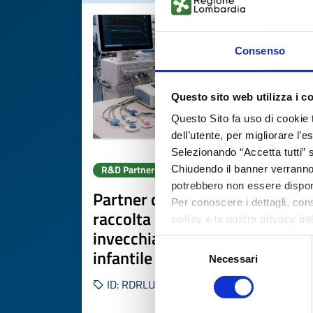
Consenso
Questo sito web utilizza i c
Questo Sito fa uso di cookie 
dell’utente, per migliorare l’
Selezionando “Accetta tutti” s
R&D Partner search
Chiudendo il banner verranno u
potrebbero non essere disponi
Partner clinici cercasi per
Per conoscere i dettagli, con
raccolta dati su
policy
e la nostra privacy po
invecchiamento materno e
Selezione
infantile
Necessari
del
consenso
ID: RDRLU20260626015