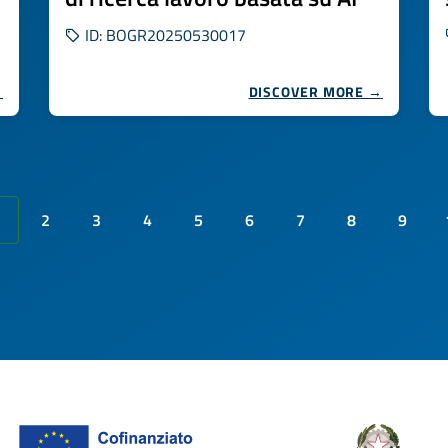
ID: BOGR20250530017
→
DISCOVER MORE →
2
3
4
5
6
7
8
9