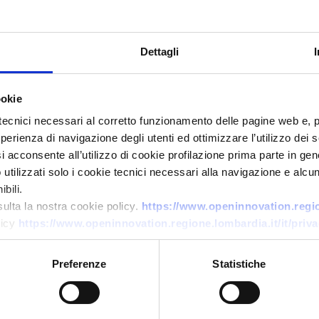
Dettagli
ookie
tecnici necessari al corretto funzionamento delle pagine web e, 
esperienza di navigazione degli utenti ed ottimizzare l’utilizzo dei
i acconsente all’utilizzo di cookie profilazione prima parte in gene
Business offer
tilizzati solo i cookie tecnici necessari alla navigazione e alcun
bili.
Cooperazione nel turismo
sulta la nostra cookie policy.
https://www.openinnovation.region
medico
licy
https://www.openinnovation.regione.lombardia.it/it/priva
ID: BOPL20260629008
Preferenze
Statistiche