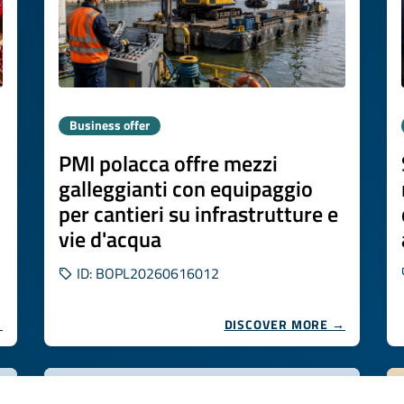
Business offer
PMI polacca offre mezzi
galleggianti con equipaggio
per cantieri su infrastrutture e
vie d'acqua
ID: BOPL20260616012
→
DISCOVER MORE →
Expires on
06 agosto 2027