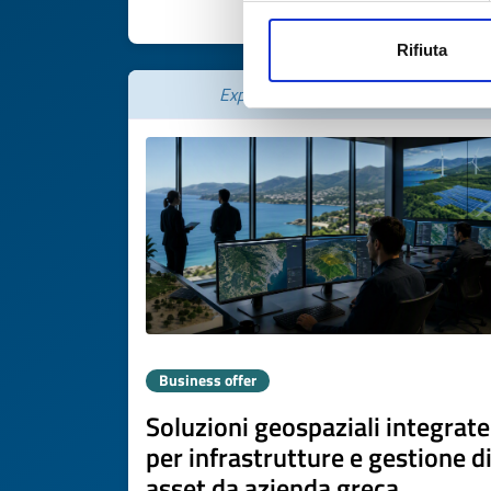
DISCOVER MORE 
Rifiuta
Expires on
05 agosto 2027
Business offer
Soluzioni geospaziali integrate
per infrastrutture e gestione d
asset da azienda greca