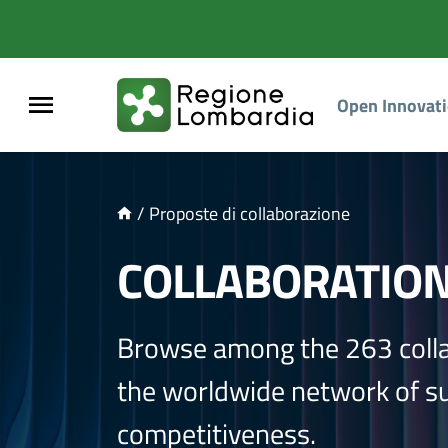
NTENUTO PRINCIPALE
Open Innovat
/
Proposte di collaborazione
COLLABORATIO
Browse among the 263 coll
the worldwide network of sup
competitiveness.