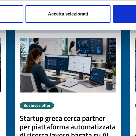
→
DISCOVER MORE →
Accetta selezionati
Expires on
06 agosto 2027
Business offer
Startup greca cerca partner
i
per piattaforma automatizzata
di ricerca lavoro basata su AI