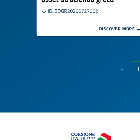
ID: BOGR20260727002
DISCOVER MORE 
1
«