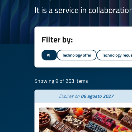
It is a service in collaborati
Filter by:
All
Technology offer
Technology requ
Showing 9 of 263 items
Expires on
06 agosto 2027