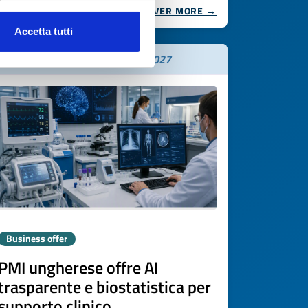
DISCOVER MORE →
Accetta tutti
Expires on
06 agosto 2027
Business offer
PMI ungherese offre AI
trasparente e biostatistica per
supporto clinico