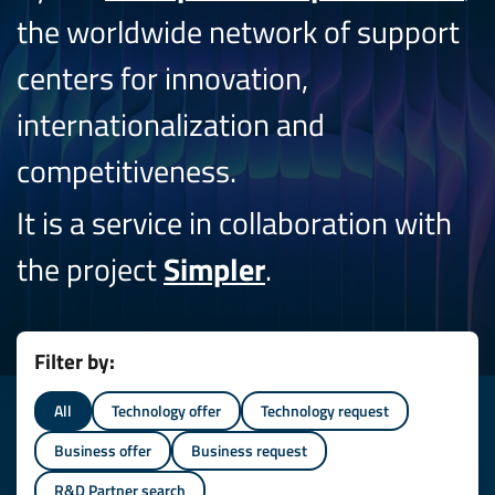
the worldwide network of support
centers for innovation,
internationalization and
competitiveness.
It is a service in collaboration with
the project
Simpler
.
Filter by:
All
Technology offer
Technology request
Business offer
Business request
R&D Partner search