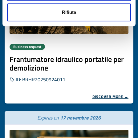
Rifiuta
Business request
Frantumatore idraulico portatile per
demolizione
ID: BRHR20250924011
DISCOVER MORE →
Expires on
17 novembre 2026