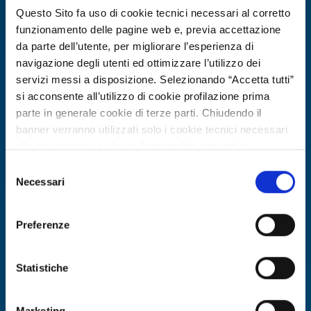
Expires on
13 marzo 2027
Questo Sito fa uso di cookie tecnici necessari al corretto
funzionamento delle pagine web e, previa accettazione
da parte dell’utente, per migliorare l’esperienza di
navigazione degli utenti ed ottimizzare l’utilizzo dei
servizi messi a disposizione. Selezionando “Accetta tutti”
si acconsente all’utilizzo di cookie profilazione prima
parte in generale cookie di terze parti. Chiudendo il
banner verranno utilizzati solo i cookie tecnici necessari
alla navigazione e alcune funzionalità aggiuntive
potrebbero non essere disponibili.
Selezione
Per conoscere i dettagli, consulta la nostra cookie policy.
Necessari
del
Technology offer
https://www.openinnovation.regione.lombardia.it/it/co
consenso
okie-policy
e la nostra privacy policy
Adesivi bio-based ad alte prestazioni
Preferenze
https://www.openinnovation.regione.lombardia.it/it/pr
da lignosolfonati offerti per co-
ivacy-policy
sviluppo industriale
Statistiche
ID: TOAT20260226018
Marketing