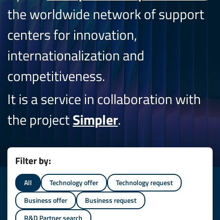
the worldwide network of support
centers for innovation,
internationalization and
competitiveness.
It is a service in collaboration with
the project
Simpler
.
Filter by:
All
Technology offer
Technology request
Business offer
Business request
R&D Partner search