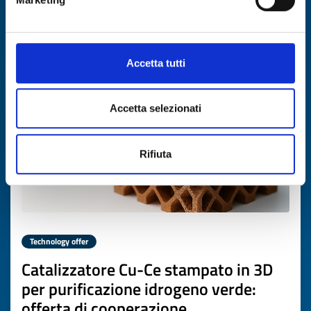
DISCOVER MORE →
Expires on
18 marzo 2027
Accetta tutti
Accetta selezionati
Rifiuta
Technology offer
Catalizzatore Cu-Ce stampato in 3D
per purificazione idrogeno verde:
offerta di cooperazione