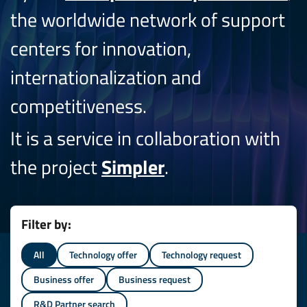
the worldwide network of support
centers for innovation,
internationalization and
competitiveness.
It is a service in collaboration with
the project
Simpler
.
Filter by:
All
Technology offer
Technology request
Business offer
Business request
R&D Partner search