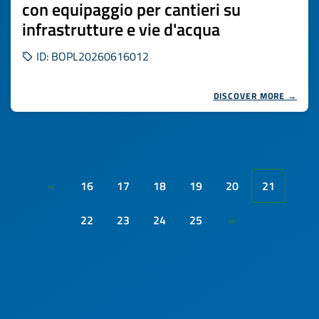
con equipaggio per cantieri su
infrastrutture e vie d'acqua
ID: BOPL20260616012
DISCOVER MORE →
16
17
18
19
20
21
«
22
23
24
25
»