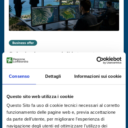
Business offer
Soluzioni geospaziali integrate per
infrastrutture e gestione di asset da
azienda greca
Consenso
Dettagli
Informazioni sui cookie
ID: BOGR20260727002
Questo sito web utilizza i cookie
DISCOVER MORE →
Questo Sito fa uso di cookie tecnici necessari al corretto
funzionamento delle pagine web e, previa accettazione
Expires on
06 agosto 2027
da parte dell’utente, per migliorare l’esperienza di
navigazione degli utenti ed ottimizzare l’utilizzo dei