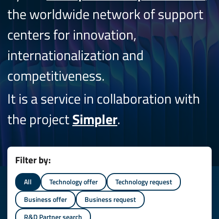
the worldwide network of support
centers for innovation,
internationalization and
competitiveness.
It is a service in collaboration with
the project
Simpler
.
Filter by:
All
Technology offer
Technology request
Business offer
Business request
R&D Partner search