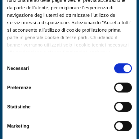
funzionamento delle pagine web e, previa accettazione
da parte dell’utente, per migliorare l’esperienza di
navigazione degli utenti ed ottimizzare l’utilizzo dei
servizi messi a disposizione. Selezionando “Accetta tutti”
si acconsente all’utilizzo di cookie profilazione prima
parte in generale cookie di terze parti. Chiudendo il
banner verranno utilizzati solo i cookie tecnici necessari
alla navigazione e alcune funzionalità aggiuntive
potrebbero non essere disponibili.
Selezione
Per conoscere i dettagli, consulta la nostra cookie policy.
Necessari
Business request
del
https://www.openinnovation.regione.lombardia.it/it/co
consenso
Scale-up olandese per sistemi
okie-policy
e la nostra privacy policy
energetici ibridi cerca produttore
Preferenze
https://www.openinnovation.regione.lombardia.it/it/pr
europeo di batterie Na-ion
ivacy-policy
Statistiche
ID: BRNL20260312021
Marketing
DISCOVER MORE →