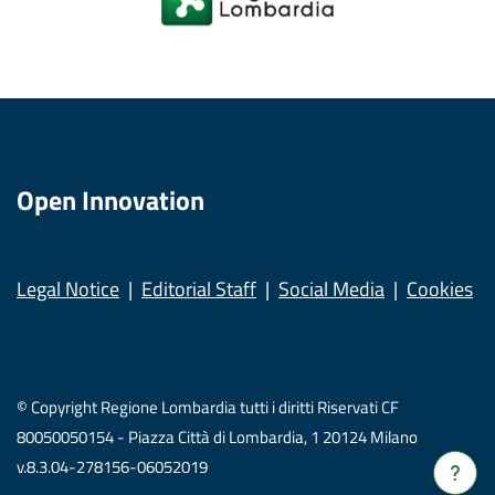
Open Innovation
Legal Notice
Editorial Staff
Social Media
Cookies
© Copyright Regione Lombardia tutti i diritti Riservati CF
80050050154 - Piazza Città di Lombardia, 1 20124 Milano
v.8.3.04-278156-06052019
Verrà