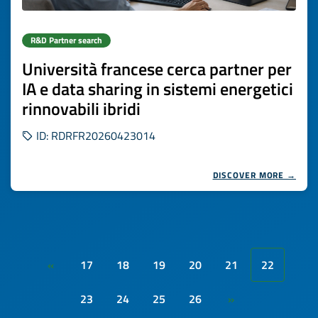
R&D Partner search
Università francese cerca partner per
IA e data sharing in sistemi energetici
rinnovabili ibridi
ID: RDRFR20260423014
DISCOVER MORE →
17
18
19
20
21
22
«
23
24
25
26
»