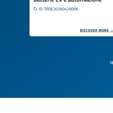
ID: TRDE20260420006
DISCOVER MORE 
1
«