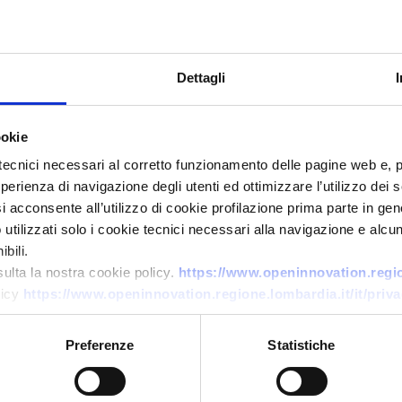
Dettagli
ookie
tecnici necessari al corretto funzionamento delle pagine web e, 
esperienza di navigazione degli utenti ed ottimizzare l’utilizzo dei
i acconsente all’utilizzo di cookie profilazione prima parte in gene
Technology request
tilizzati solo i cookie tecnici necessari alla navigazione e alcun
Promotore tedesco cerca
bili.
integratore per sistema
sulta la nostra cookie policy.
https://www.openinnovation.region
licy
https://www.openinnovation.regione.lombardia.it/it/priva
energetico rinnovabile multi-
fonte in Moldova
Preferenze
Statistiche
ID: TRDE20260413017