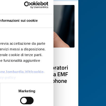
Informazioni sui cookie
previa accettazione da parte
 servizi messi a disposizione.
rale cookie di terze parti.
Technology request
e funzionalità aggiuntive
PMI slovena cerca laboratori
per test di schermatura EMF
e.lombardia.it/it/cookie-
cy-policy
su custodie per smartphone
ID: TRSI20260415013
Marketing