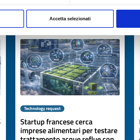
→
DISCOVER MORE →
Accetta selezionati
Expires on
07 maggio 2027
Technology request
S
Startup francese cerca
imprese alimentari per testare
trattamento acque reflue con