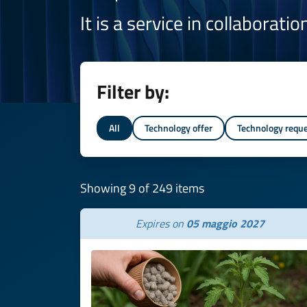
It is a service in collaborati
Filter by:
All
Technology offer
Technology requ
Showing 9 of 249 items
Expires on
05 maggio 2027