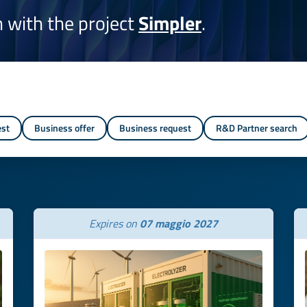
on with the project
Simpler
.
est
Business offer
Business request
R&D Partner search
Expires on
07 maggio 2027