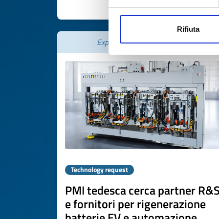
DISCOVER MORE 
Rifiuta
Expires on
07 maggio 2027
Technology request
PMI tedesca cerca partner R&
e fornitori per rigenerazione
batterie EV e automazione