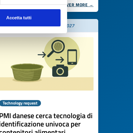
DISCOVER MORE →
Accetta tutti
Expires on
08 maggio 2027
Technology request
PMI danese cerca tecnologia di
identificazione univoca per
contenitori alimentari