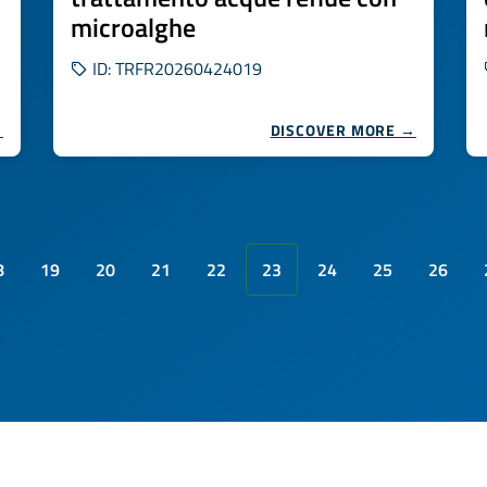
microalghe
ID: TRFR20260424019
→
DISCOVER MORE →
8
19
20
21
22
23
24
25
26