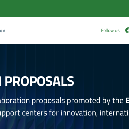
ion
Follow us
N PROPOSALS
aboration proposals promoted by the
E
port centers for innovation, internati