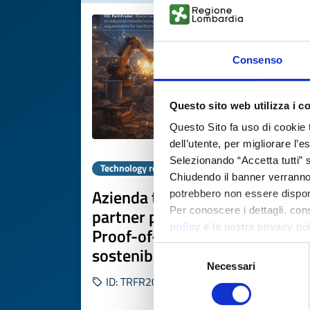
Consenso
Questo sito web utilizza i c
Questo Sito fa uso di cookie 
dell’utente, per migliorare l’
Selezionando “Accetta tutti” s
Technology request
Chiudendo il banner verranno u
Azienda tech francese cerca
potrebbero non essere disponi
partner per infrastruttura
Per conoscere i dettagli, con
policy
e la nostra privacy po
Proof-of-Impact per la
sostenibilità
Selezione
Necessari
del
ID: TRFR20260410008
consenso