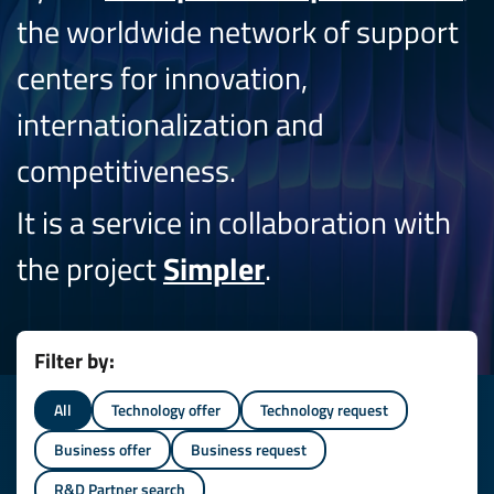
the worldwide network of support
centers for innovation,
internationalization and
competitiveness.
It is a service in collaboration with
the project
Simpler
.
Filter by:
All
Technology offer
Technology request
Business offer
Business request
R&D Partner search