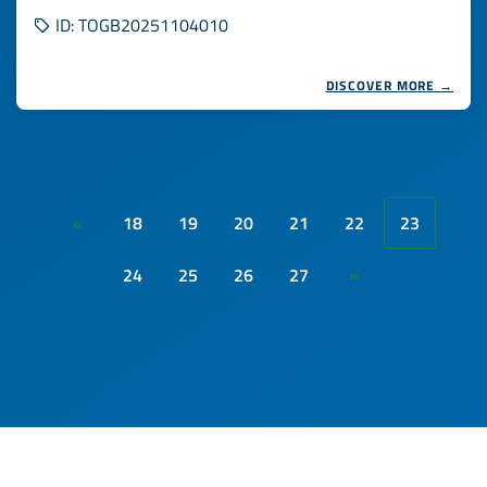
ID: TOGB20251104010
DISCOVER MORE →
18
19
20
21
22
23
«
24
25
26
27
»