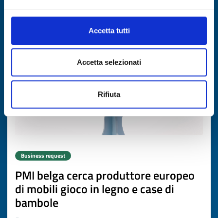
Expires on
19 maggio 2027
Accetta tutti
Accetta selezionati
Rifiuta
Business request
PMI belga cerca produttore europeo
di mobili gioco in legno e case di
bambole