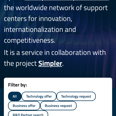
the worldwide network of support
centers for innovation,
internationalization and
competitiveness.
It is a service in collaboration with
the project
Simpler
.
Filter by:
All
Technology offer
Technology request
Business offer
Business request
R&D Partner search