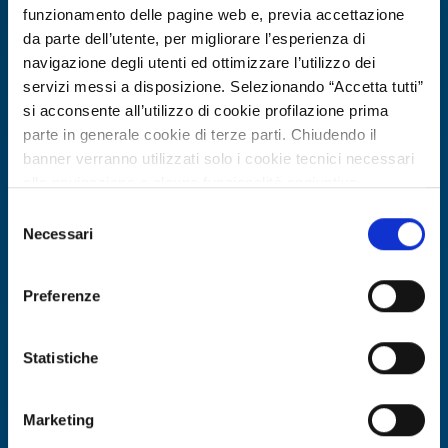
funzionamento delle pagine web e, previa accettazione
da parte dell’utente, per migliorare l’esperienza di
navigazione degli utenti ed ottimizzare l’utilizzo dei
servizi messi a disposizione. Selezionando “Accetta tutti”
si acconsente all’utilizzo di cookie profilazione prima
parte in generale cookie di terze parti. Chiudendo il
banner verranno utilizzati solo i cookie tecnici necessari
alla navigazione e alcune funzionalità aggiuntive
potrebbero non essere disponibili.
Selezione
Per conoscere i dettagli, consulta la nostra cookie policy.
Necessari
del
Technology offer
https://www.openinnovation.regione.lombardia.it/it/co
consenso
okie-policy
e la nostra privacy policy
Know-how in biotecnologia da
Preferenze
https://www.openinnovation.regione.lombardia.it/it/pr
microrganismi estremofili per
ivacy-policy
applicazioni industriali
Statistiche
ID: TOES20260422024
Marketing
DISCOVER MORE →