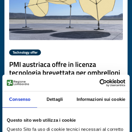
Technology offer
PMI austriaca offre in licenza
tecnologia brevettata per ombrelloni
bionici leggeri e sostenibili
ID: TOAT20260422013
Consenso
Dettagli
Informazioni sui cookie
DISCOVER MORE →
Questo sito web utilizza i cookie
Expires on
19 maggio 2027
Questo Sito fa uso di cookie tecnici necessari al corretto