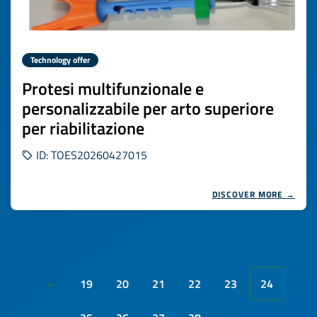
Technology offer
Protesi multifunzionale e
personalizzabile per arto superiore
per riabilitazione
ID: TOES20260427015
DISCOVER MORE →
19
20
21
22
23
24
«