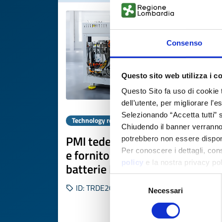
Consenso
Questo sito web utilizza i c
Questo Sito fa uso di cookie 
dell’utente, per migliorare l’
Selezionando “Accetta tutti” s
Technology request
Chiudendo il banner verranno u
PMI tedesca cerca partner R&
potrebbero non essere disponi
e fornitori per rigenerazione
Per conoscere i dettagli, con
policy
e la nostra privacy po
batterie EV e automazione
Selezione
ID: TRDE20260420006
Necessari
del
consenso