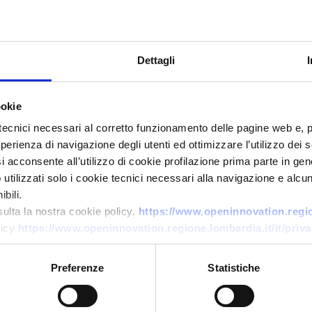
Dettagli
ookie
tecnici necessari al corretto funzionamento delle pagine web e, 
esperienza di navigazione degli utenti ed ottimizzare l’utilizzo dei
i acconsente all’utilizzo di cookie profilazione prima parte in gene
Technology request
tilizzati solo i cookie tecnici necessari alla navigazione e alcun
S
Startup francese cerca
bili.
imprese alimentari per testare
sulta la nostra cookie policy.
https://www.openinnovation.region
licy
https://www.openinnovation.regione.lombardia.it/it/priva
trattamento acque reflue con
microalghe
Preferenze
Statistiche
ID: TRFR20260424019