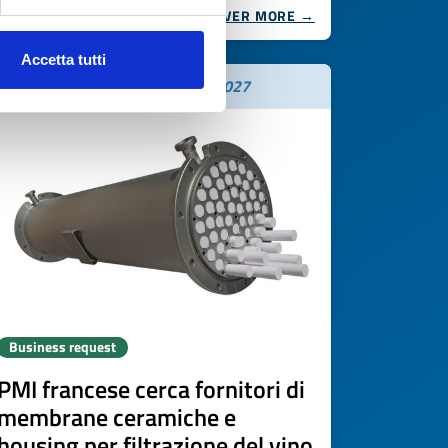
DISCOVER MORE →
Accetta tutti
Expires on
19 maggio 2027
Business request
PMI francese cerca fornitori di
membrane ceramiche e
housing per filtrazione del vino