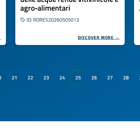
agro‑alimentari
ID: RDRES20260505013
→
DISCOVER MORE →
0
21
22
23
24
25
26
27
28