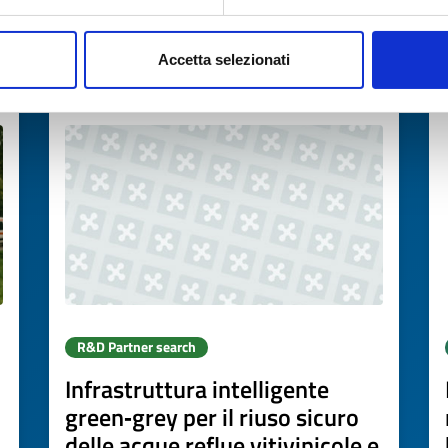
→
DISCOVER MORE →
Accetta selezionati
Expires on
30 settembre 2026
R&D Partner search
Infrastruttura intelligente
green‑grey per il riuso sicuro
delle acque reflue vitivinicole e