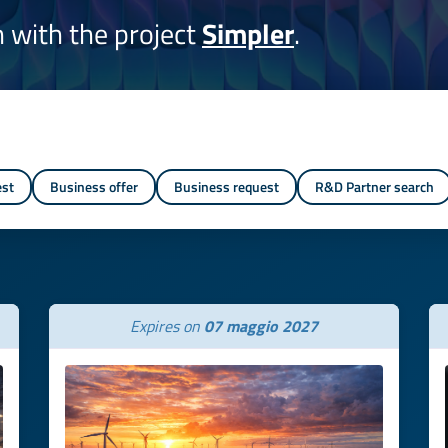
on with the project
Simpler
.
est
Business offer
Business request
R&D Partner search
Expires on
07 maggio 2027