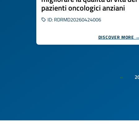
pazienti oncologici anziani
ID: RDRMD20260424006
DISCOVER MORE 
2
«