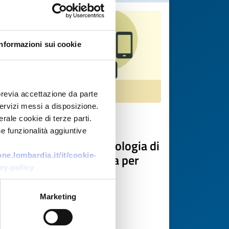
Informazioni sui cookie
previa accettazione da parte
 servizi messi a disposizione.
rale cookie di terze parti.
Technology request
e funzionalità aggiuntive
PMI danese cerca tecnologia di
identificazione univoca per
e.lombardia.it/it/cookie-
cy-policy
contenitori alimentari
riutilizzabili
Marketing
ID: TRDK20260506001