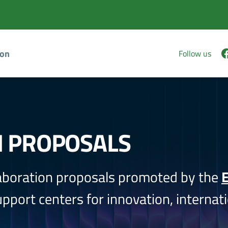
ion
Follow us
N PROPOSALS
aboration proposals promoted by the
E
port centers for innovation, internati