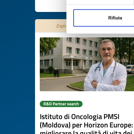
DISCOVER MORE 
Rifiuta
Expires on
15 settembre 2026
R&D Partner search
Istituto di Oncologia PMSI
(Moldova) per Horizon Europe:
migliorare la qualità di vita dei