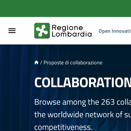
NTENUTO PRINCIPALE
Open Innovat
/
Proposte di collaborazione
COLLABORATIO
Browse among the 263 coll
the worldwide network of sup
competitiveness.