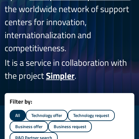
the worldwide network of support
centers for innovation,
internationalization and
competitiveness.
It is a service in collaboration with
the project
Simpler
.
Filter by:
All
Technology offer
Technology request
Business offer
Business request
R&D Partner search