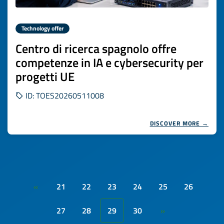
Technology offer
Centro di ricerca spagnolo offre
competenze in IA e cybersecurity per
progetti UE
ID: TOES20260511008
DISCOVER MORE →
21
22
23
24
25
26
«
27
28
29
30
»