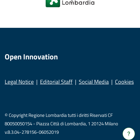
Open Innovation
Legal Notice
Editorial Staff
Social Media
Cookies
© Copyright Regione Lombardia tutti i diritti Riservati CF
80050050154 - Piazza Città di Lombardia, 1 20124 Milano
v.8.3.04-278156-06052019
Verrà