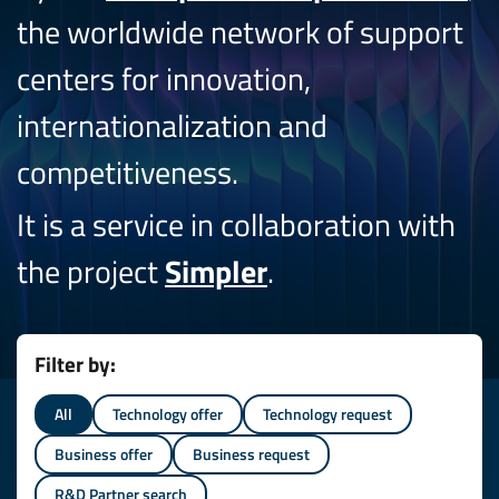
the worldwide network of support
centers for innovation,
internationalization and
competitiveness.
It is a service in collaboration with
the project
Simpler
.
Filter by:
All
Technology offer
Technology request
Business offer
Business request
R&D Partner search