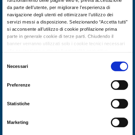
funzionamento delle pagine web e, previa accettazione
da parte dell’utente, per migliorare l’esperienza di
navigazione degli utenti ed ottimizzare l’utilizzo dei
servizi messi a disposizione. Selezionando “Accetta tutti”
si acconsente all’utilizzo di cookie profilazione prima
parte in generale cookie di terze parti. Chiudendo il
banner verranno utilizzati solo i cookie tecnici necessari
alla navigazione e alcune funzionalità aggiuntive
potrebbero non essere disponibili.
Selezione
Per conoscere i dettagli, consulta la nostra cookie policy.
Necessari
Business offer
del
https://www.openinnovation.regione.lombardia.it/it/co
consenso
Prefabbricati modulari ad alta
okie-policy
e la nostra privacy policy
efficienza energetica per edilizia
Preferenze
https://www.openinnovation.regione.lombardia.it/it/pr
rapida
ivacy-policy
Statistiche
ID: BORO20260608011
Marketing
DISCOVER MORE →