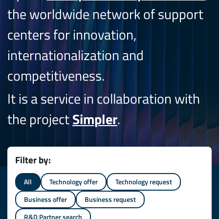
the worldwide network of support
centers for innovation,
internationalization and
competitiveness.
It is a service in collaboration with
the project
Simpler
.
Filter by:
All
Technology offer
Technology request
Business offer
Business request
R&D Partner search