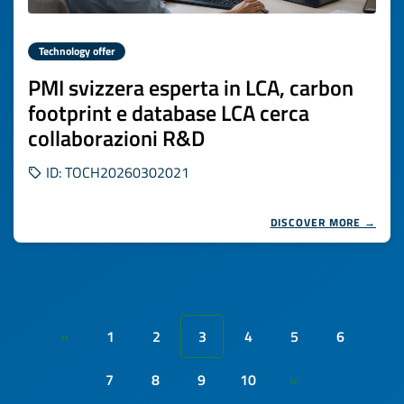
Technology offer
PMI svizzera esperta in LCA, carbon
footprint e database LCA cerca
collaborazioni R&D
ID: TOCH20260302021
DISCOVER MORE →
1
2
3
4
5
6
«
7
8
9
10
»