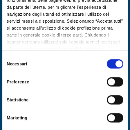
funzionamento delle pagine web e, previa accettazione
da parte dell’utente, per migliorare l’esperienza di
navigazione degli utenti ed ottimizzare l’utilizzo dei
servizi messi a disposizione. Selezionando “Accetta tutti”
si acconsente all’utilizzo di cookie profilazione prima
parte in generale cookie di terze parti. Chiudendo il
banner verranno utilizzati solo i cookie tecnici necessari
alla navigazione e alcune funzionalità aggiuntive
potrebbero non essere disponibili.
Selezione
Per conoscere i dettagli, consulta la nostra cookie policy.
Necessari
Business offer
del
https://www.openinnovation.regione.lombardia.it/it/co
consenso
Azienda turca R&D offre sviluppo
okie-policy
e la nostra privacy policy
software AI, analisi dati e sistemi
Preferenze
https://www.openinnovation.regione.lombardia.it/it/pr
autonomi
ivacy-policy
Statistiche
ID: BOTR20260225001
Marketing
DISCOVER MORE →