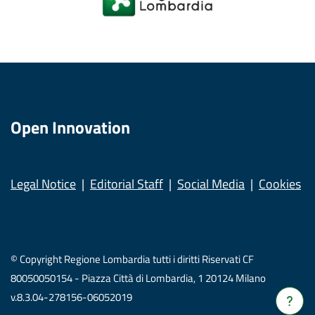
Open Innovation
Legal Notice
Editorial Staff
Social Media
Cookies
© Copyright Regione Lombardia tutti i diritti Riservati CF
80050050154 - Piazza Città di Lombardia, 1 20124 Milano
v.8.3.04-278156-06052019
Verrà