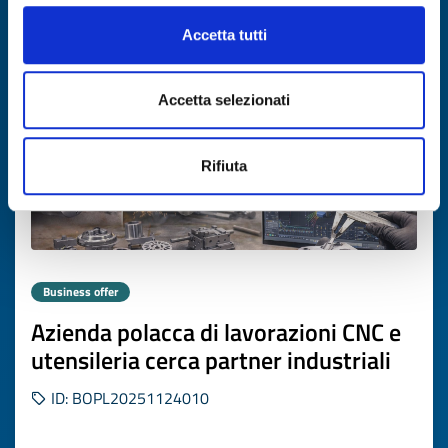
Expires on
26 febbraio 2027
Accetta tutti
Accetta selezionati
Rifiuta
Business offer
Azienda polacca di lavorazioni CNC e
utensileria cerca partner industriali
ID: BOPL20251124010