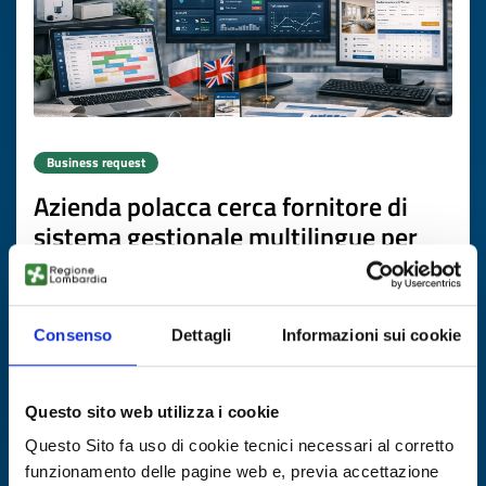
Business request
Azienda polacca cerca fornitore di
sistema gestionale multilingue per
affitti brevi
ID: BRPL20260506006
Consenso
Dettagli
Informazioni sui cookie
DISCOVER MORE →
Questo sito web utilizza i cookie
Expires on
16 luglio 2027
Questo Sito fa uso di cookie tecnici necessari al corretto
funzionamento delle pagine web e, previa accettazione