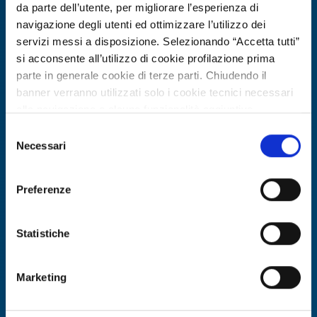
da parte dell’utente, per migliorare l’esperienza di
navigazione degli utenti ed ottimizzare l’utilizzo dei
servizi messi a disposizione. Selezionando “Accetta tutti”
si acconsente all’utilizzo di cookie profilazione prima
parte in generale cookie di terze parti. Chiudendo il
banner verranno utilizzati solo i cookie tecnici necessari
alla navigazione e alcune funzionalità aggiuntive
potrebbero non essere disponibili.
Selezione
Per conoscere i dettagli, consulta la nostra cookie policy.
Necessari
del
Business request
https://www.openinnovation.regione.lombardia.it/it/co
consenso
okie-policy
e la nostra privacy policy
Azienda polacca cerca laboratorio per
Preferenze
https://www.openinnovation.regione.lombardia.it/it/pr
test di tenuta packaging cosmetico
ivacy-policy
per trasporto aereo
Statistiche
ID: BRPL20260416007
Marketing
DISCOVER MORE →