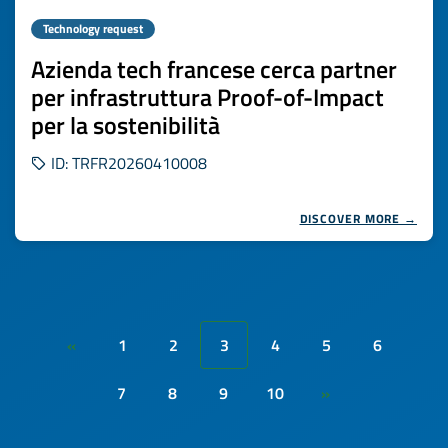
Technology request
Azienda tech francese cerca partner
per infrastruttura Proof-of-Impact
per la sostenibilità
ID: TRFR20260410008
DISCOVER MORE →
1
2
3
4
5
6
«
7
8
9
10
»