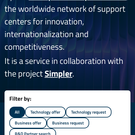
the worldwide network of support
centers for innovation,
internationalization and
competitiveness.
It is a service in collaboration with
the project
Simpler
.
Filter by:
All
Technology offer
Technology request
Business offer
Business request
R&D Partner search