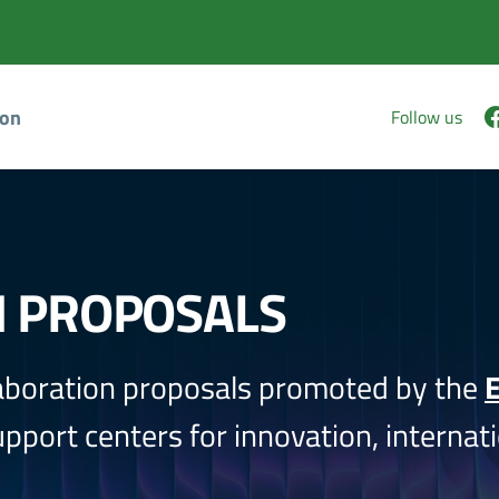
ion
Follow us
N PROPOSALS
aboration proposals promoted by the
E
port centers for innovation, internati