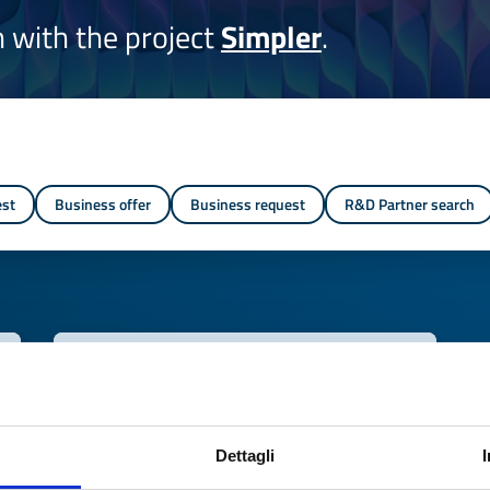
on with the project
Simpler
.
est
Business offer
Business request
R&D Partner search
Expires on
06 agosto 2027
Dettagli