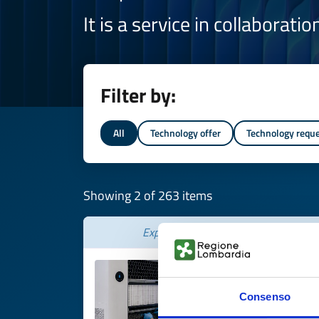
It is a service in collaborati
Filter by:
All
Technology offer
Technology requ
Showing 2 of 263 items
Expires on
06 agosto 2027
Consenso