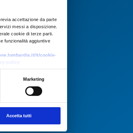
previa accettazione da parte
 servizi messi a disposizione.
rale cookie di terze parti.
e funzionalità aggiuntive
e.lombardia.it/it/cookie-
cy-policy
Marketing
Accetta tutti