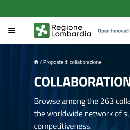
NTENUTO PRINCIPALE
Open Innovat
/
Proposte di collaborazione
COLLABORATIO
Browse among the 263 coll
the worldwide network of sup
competitiveness.