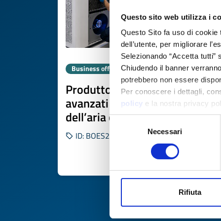
Questo sito web utilizza i c
Questo Sito fa uso di cookie 
dell’utente, per migliorare l’
Selezionando “Accetta tutti” s
Business offer
Chiudendo il banner verranno u
potrebbero non essere disponi
Produttore spagnolo di sistem
Per conoscere i dettagli, con
avanzati di purificazione
policy
e la nostra privacy po
dell’aria cerca distributori
Selezione
Necessari
del
ID: BOES20260311013
consenso
DISCOVER MORE 
Rifiuta