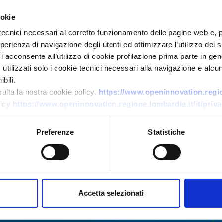
ookie
tecnici necessari al corretto funzionamento delle pagine web e, 
esperienza di navigazione degli utenti ed ottimizzare l’utilizzo dei
i acconsente all’utilizzo di cookie profilazione prima parte in gene
Business offer
tilizzati solo i cookie tecnici necessari alla navigazione e alcun
bili.
i
Startup greca cerca partner
sulta la nostra cookie policy.
https://www.openinnovation.region
per piattaforma automatizzata
licy
https://www.openinnovation.regione.lombardia.it/it/priva
di ricerca lavoro basata su AI
Preferenze
Statistiche
ID: BOGR20250530017
→
DISCOVER MORE →
Accetta selezionati