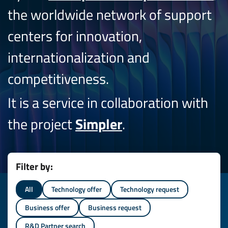
the worldwide network of support
centers for innovation,
internationalization and
competitiveness.
It is a service in collaboration with
the project
Simpler
.
Filter by:
All
Technology offer
Technology request
Business offer
Business request
R&D Partner search