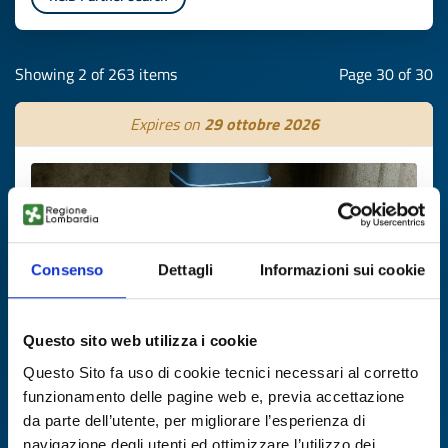
Showing 2 of 263 items
Page 30 of 30
Expires on
29 ottobre 2026
Consenso
Dettagli
Informazioni sui cookie
Questo sito web utilizza i cookie
Questo Sito fa uso di cookie tecnici necessari al corretto
Technology offer
funzionamento delle pagine web e, previa accettazione
Valvola digitale per gestione reti
da parte dell’utente, per migliorare l’esperienza di
navigazione degli utenti ed ottimizzare l’utilizzo dei