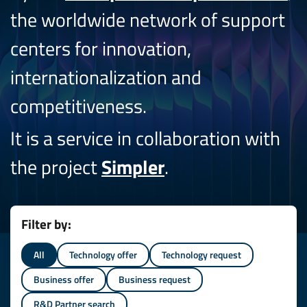
the worldwide network of support
centers for innovation,
internationalization and
competitiveness.
It is a service in collaboration with
the project
Simpler
.
Filter by:
All
Technology offer
Technology request
Business offer
Business request
R&D Partner search