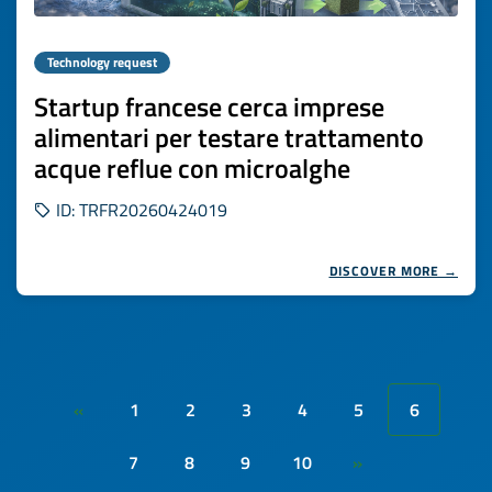
Technology request
Startup francese cerca imprese
alimentari per testare trattamento
acque reflue con microalghe
ID: TRFR20260424019
DISCOVER MORE →
1
2
3
4
5
6
«
7
8
9
10
»