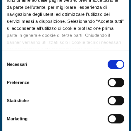
funzionamento delle pagine web e, previa accettazione
da parte dell’utente, per migliorare l’esperienza di
navigazione degli utenti ed ottimizzare l’utilizzo dei
servizi messi a disposizione. Selezionando “Accetta tutti”
si acconsente all’utilizzo di cookie profilazione prima
parte in generale cookie di terze parti. Chiudendo il
banner verranno utilizzati solo i cookie tecnici necessari
alla navigazione e alcune funzionalità aggiuntive
potrebbero non essere disponibili.
Selezione
Per conoscere i dettagli, consulta la nostra cookie policy.
Necessari
Technology request
del
https://www.openinnovation.regione.lombardia.it/it/co
consenso
Promotore tedesco cerca integratore
okie-policy
e la nostra privacy policy
per sistema energetico rinnovabile
Preferenze
https://www.openinnovation.regione.lombardia.it/it/pr
multi-fonte in Moldova
ivacy-policy
Statistiche
ID: TRDE20260413017
Marketing
DISCOVER MORE →