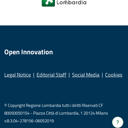
Open Innovation
Legal Notice
Editorial Staff
Social Media
Cookies
© Copyright Regione Lombardia tutti i diritti Riservati CF
80050050154 - Piazza Città di Lombardia, 1 20124 Milano
v.8.3.04-278156-06052019
Verrà