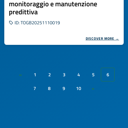
monitoraggio e manutenzione
predittiva
ID: TOGB20251110019
DISCOVER MORE →
1
2
3
4
5
6
«
7
8
9
10
»