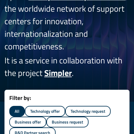
the worldwide network of support
centers for innovation,
internationalization and
competitiveness.
It is a service in collaboration with
the project
Simpler
.
Filter by:
All
Technology offer
Technology request
Business offer
Business request
R&D Partner search