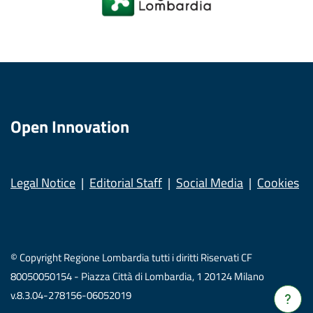
Open Innovation
Legal Notice
Editorial Staff
Social Media
Cookies
© Copyright Regione Lombardia tutti i diritti Riservati CF
80050050154 - Piazza Città di Lombardia, 1 20124 Milano
v.8.3.04-278156-06052019
Verrà