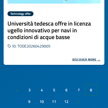
Technology offer
Università tedesca offre in licenza
ugello innovativo per navi in
condizioni di acque basse
ID: TODE20260429005
DISCOVER MORE →
3
4
5
6
7
8
«
9
10
11
12
»