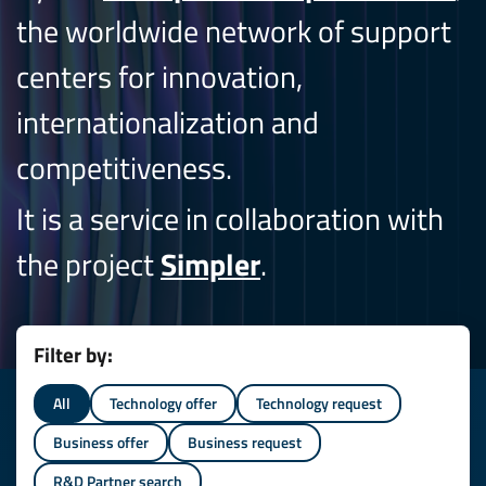
the worldwide network of support
centers for innovation,
internationalization and
competitiveness.
It is a service in collaboration with
the project
Simpler
.
Filter by:
All
Technology offer
Technology request
Business offer
Business request
R&D Partner search