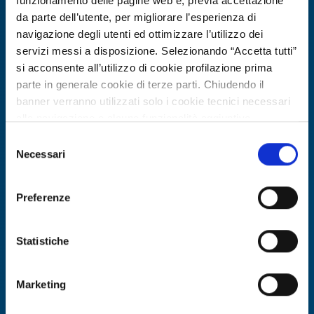
funzionamento delle pagine web e, previa accettazione
da parte dell’utente, per migliorare l’esperienza di
navigazione degli utenti ed ottimizzare l’utilizzo dei
servizi messi a disposizione. Selezionando “Accetta tutti”
si acconsente all’utilizzo di cookie profilazione prima
parte in generale cookie di terze parti. Chiudendo il
banner verranno utilizzati solo i cookie tecnici necessari
alla navigazione e alcune funzionalità aggiuntive
potrebbero non essere disponibili.
Selezione
Per conoscere i dettagli, consulta la nostra cookie policy.
Necessari
Business request
del
https://www.openinnovation.regione.lombardia.it/it/co
consenso
Azienda polacca cerca fornitore di
okie-policy
e la nostra privacy policy
sistema gestionale multilingue per
Preferenze
https://www.openinnovation.regione.lombardia.it/it/pr
affitti brevi
ivacy-policy
Statistiche
ID: BRPL20260506006
Marketing
DISCOVER MORE →