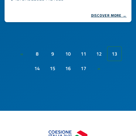
DISCOVER MORE →
8
9
10
11
12
13
«
14
15
16
17
»