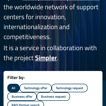
the worldwide network of support
centers for innovation,
internationalization and
competitiveness.
It is a service in collaboration with
the project
Simpler
.
Filter by:
All
Technology offer
Technology request
Business offer
Business request
R&D Partner search