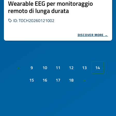
Wearable EEG per monitoraggio
remoto di lunga durata
ID: TOCH20260121002
DISCOVER MORE →
9
10
11
12
13
14
«
15
16
17
18
»