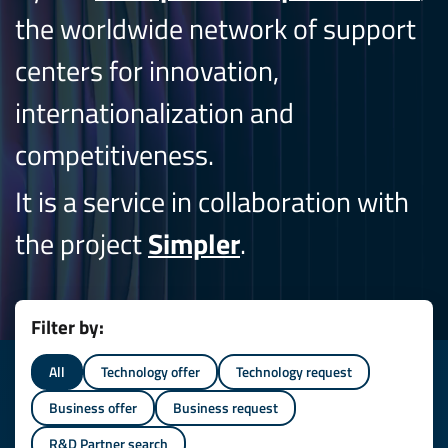
the worldwide network of support
centers for innovation,
internationalization and
competitiveness.
It is a service in collaboration with
the project
Simpler
.
Filter by:
All
Technology offer
Technology request
Business offer
Business request
R&D Partner search