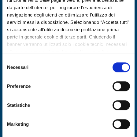
funzionamento delle pagine web e, previa accettazione
da parte dell’utente, per migliorare l’esperienza di
navigazione degli utenti ed ottimizzare l’utilizzo dei
servizi messi a disposizione. Selezionando “Accetta tutti”
si acconsente all’utilizzo di cookie profilazione prima
parte in generale cookie di terze parti. Chiudendo il
banner verranno utilizzati solo i cookie tecnici necessari
alla navigazione e alcune funzionalità aggiuntive
potrebbero non essere disponibili.
Selezione
Per conoscere i dettagli, consulta la nostra cookie policy.
Necessari
Technology offer
del
https://www.openinnovation.regione.lombardia.it/it/co
consenso
Azienda francese offre simulazioni
okie-policy
e la nostra privacy policy
molecolari per applicazioni biologiche
Preferenze
https://www.openinnovation.regione.lombardia.it/it/pr
e farmaceutiche
ivacy-policy
Statistiche
ID: TOFR20260702026
Marketing
DISCOVER MORE →