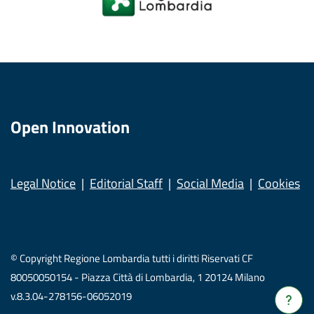
Open Innovation
Legal Notice
Editorial Staff
Social Media
Cookies
© Copyright Regione Lombardia tutti i diritti Riservati CF
80050050154 - Piazza Città di Lombardia, 1 20124 Milano
v.8.3.04-278156-06052019
Verrà