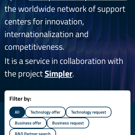
the worldwide network of support
centers for innovation,
internationalization and
competitiveness.
It is a service in collaboration with
the project
Simpler
.
Filter by:
All
Technology offer
Technology request
Business offer
Business request
R&D Partner search