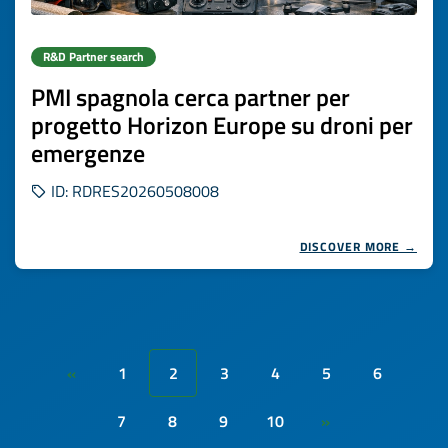
R&D Partner search
PMI spagnola cerca partner per
progetto Horizon Europe su droni per
emergenze
ID: RDRES20260508008
DISCOVER MORE →
1
2
3
4
5
6
«
7
8
9
10
»