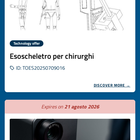
Technology offer
Esoscheletro per chirurghi
ID: TOES20250709016
DISCOVER MORE →
Expires on
21 agosto 2026