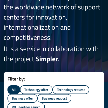
the worldwide network of support
centers for innovation,
internationalization and
competitiveness.
It is a service in collaboration with
the project
Simpler
.
Filter by:
All
Technology offer
Technology request
Business offer
Business request
R&D Partner search