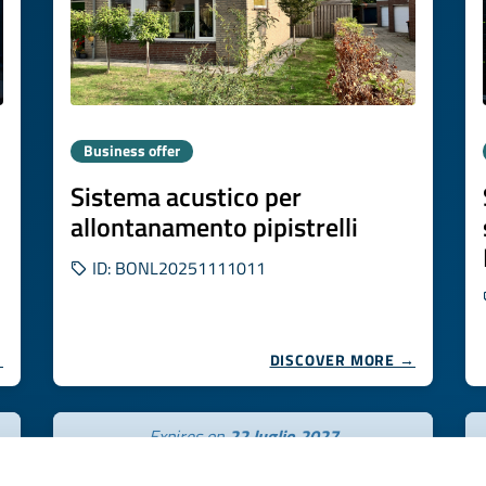
Business offer
Sistema acustico per
allontanamento pipistrelli
ID: BONL20251111011
→
DISCOVER MORE →
Expires on
22 luglio 2027