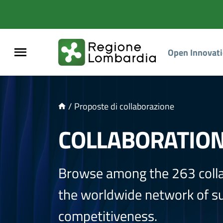
NTENUTO PRINCIPALE
Open Innovat
/
Proposte di collaborazione
COLLABORATIO
Browse among the 263 coll
the worldwide network of sup
competitiveness.