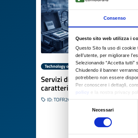
Consenso
Questo sito web utilizza i c
Questo Sito fa uso di cookie 
dell’utente, per migliorare l’
Selezionando “Accetta tutti” s
Technology offer
Chiudendo il banner verranno u
Servizi di misura radiologici e
potrebbero non essere disponi
caratterizzazione rivelatori
Per conoscere i dettagli, con
policy
e la nostra privacy po
ID: TOFR20260119015
Selezione
Necessari
del
consenso
DISCOVER MORE 