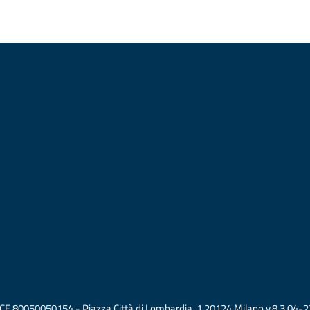
vati CF 80050050154 - Piazza Città di Lombardia, 1 20124 Milano v.8.3.