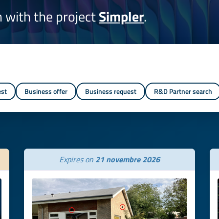
on with the project
Simpler
.
est
Business offer
Business request
R&D Partner search
Expires on
21 novembre 2026