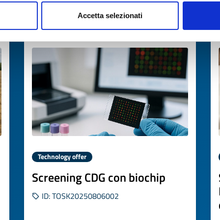
Accetta selezionati
Expires on
28 ottobre 2026
Technology offer
Screening CDG con biochip
ID: TOSK20250806002