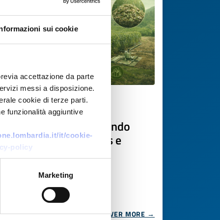
Informazioni sui cookie
previa accettazione da parte
 servizi messi a disposizione.
rale cookie di terze parti.
Technology offer
e funzionalità aggiuntive
Sequestro CO₂ con Arundo
donax: carbon projects e
e.lombardia.it/it/cookie-
cy-policy
leasing terreni
ID: TOGR20251209002
Marketing
DISCOVER MORE →