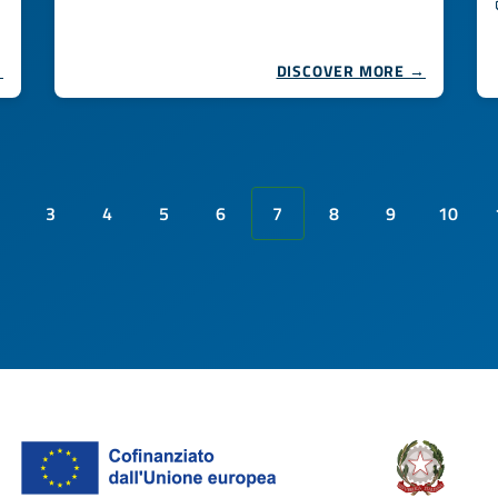
→
DISCOVER MORE →
3
4
5
6
7
8
9
10