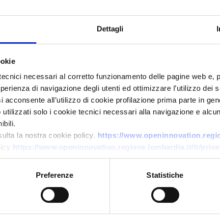
Dettagli
ookie
tecnici necessari al corretto funzionamento delle pagine web e, 
esperienza di navigazione degli utenti ed ottimizzare l’utilizzo dei
i acconsente all’utilizzo di cookie profilazione prima parte in gene
Technology offer
tilizzati solo i cookie tecnici necessari alla navigazione e alcun
Servizi di consulenza
bili.
ingegneristica per sviluppo
sulta la nostra cookie policy.
https://www.openinnovation.region
licy
https://www.openinnovation.regione.lombardia.it/it/priva
embedded e Edge AI su
dispositivi sensoristici
Preferenze
Statistiche
ID: TOES20260706006
→
DISCOVER MORE →