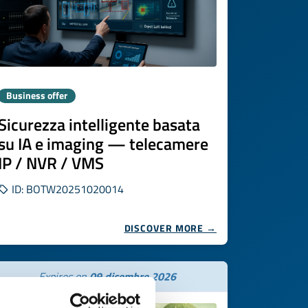
Business offer
Sicurezza intelligente basata
su IA e imaging — telecamere
IP / NVR / VMS
ID: BOTW20251020014
DISCOVER MORE →
Expires on
09 dicembre 2026