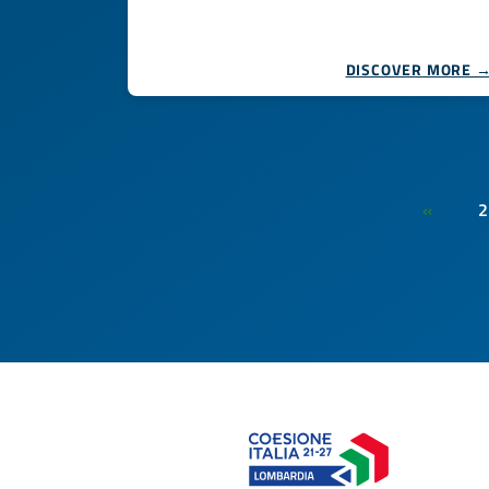
DISCOVER MORE 
2
«