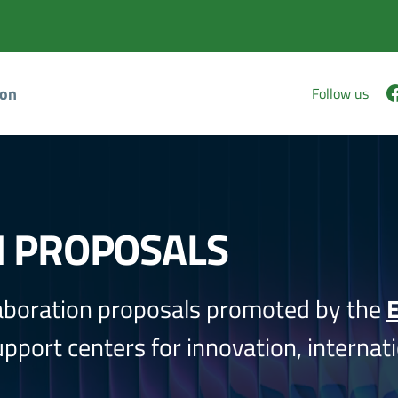
ion
Follow us
N PROPOSALS
aboration proposals promoted by the
E
port centers for innovation, internati