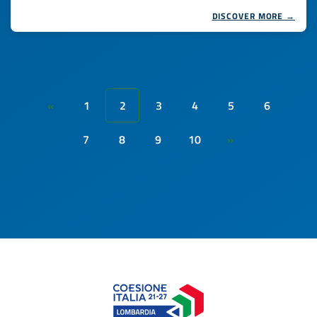
DISCOVER MORE →
1
2
3
4
5
6
«
7
8
9
10
»