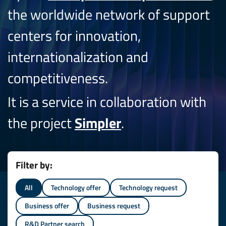
the worldwide network of support
centers for innovation,
internationalization and
competitiveness.
It is a service in collaboration with
the project
Simpler
.
Filter by:
All
Technology offer
Technology request
Business offer
Business request
R&D Partner search