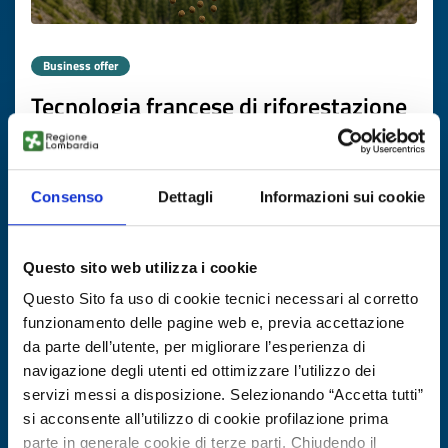
Business offer
Tecnologia francese di riforestazione
con droni
ID: BOFR20251105022
Consenso
Dettagli
Informazioni sui cookie
DISCOVER MORE →
Questo sito web utilizza i cookie
Expires on
20 novembre 2026
Questo Sito fa uso di cookie tecnici necessari al corretto
funzionamento delle pagine web e, previa accettazione
da parte dell’utente, per migliorare l’esperienza di
navigazione degli utenti ed ottimizzare l’utilizzo dei
servizi messi a disposizione. Selezionando “Accetta tutti”
si acconsente all’utilizzo di cookie profilazione prima
parte in generale cookie di terze parti. Chiudendo il