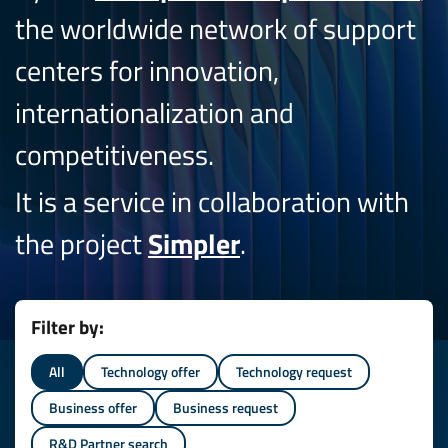
the worldwide network of support
centers for innovation,
internationalization and
competitiveness.
It is a service in collaboration with
the project
Simpler
.
Filter by:
All
Technology offer
Technology request
Business offer
Business request
R&D Partner search