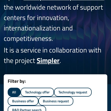
the worldwide network of support
centers for innovation,
internationalization and
competitiveness.
It is a service in collaboration with
the project
Simpler
.
Filter by:
All
Technology offer
Technology request
Business offer
Business request
R&D Partner search