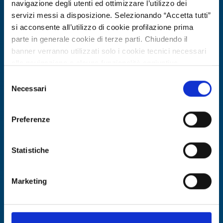
navigazione degli utenti ed ottimizzare l’utilizzo dei
servizi messi a disposizione. Selezionando “Accetta tutti”
si acconsente all’utilizzo di cookie profilazione prima
parte in generale cookie di terze parti. Chiudendo il
banner verranno utilizzati solo i cookie tecnici necessari
Business request
alla navigazione e alcune funzionalità aggiuntive
Azienda bulgara cerca fornitori di
potrebbero non essere disponibili.
Selezione
filamenti polimerici riciclati per
Per conoscere i dettagli, consulta la nostra cookie policy.
Necessari
del
stampa 3D
https://www.openinnovation.regione.lombardia.it/it/co
consenso
okie-policy
e la nostra privacy policy
Preferenze
ID: BRBG20260330023
https://www.openinnovation.regione.lombardia.it/it/pr
ivacy-policy
DISCOVER MORE →
Statistiche
Marketing
Expires on
12 marzo 2027