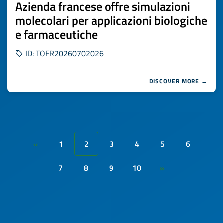
Azienda francese offre simulazioni
molecolari per applicazioni biologiche
e farmaceutiche
ID: TOFR20260702026
DISCOVER MORE →
1
2
3
4
5
6
«
7
8
9
10
»