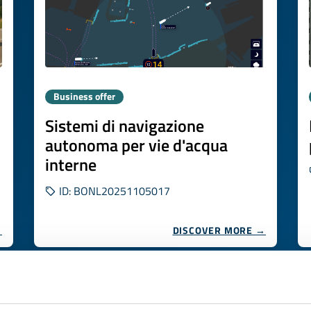
Business offer
Sistemi di navigazione
autonoma per vie d'acqua
interne
ID: BONL20251105017
→
DISCOVER MORE →
Expires on
20 novembre 2026