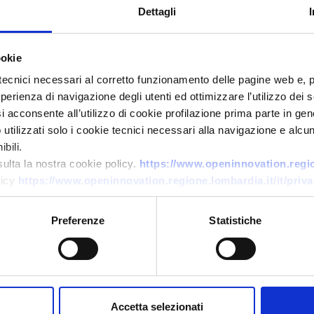
Dettagli
ookie
tecnici necessari al corretto funzionamento delle pagine web e, 
esperienza di navigazione degli utenti ed ottimizzare l’utilizzo dei
i acconsente all’utilizzo di cookie profilazione prima parte in gene
tilizzati solo i cookie tecnici necessari alla navigazione e alcun
bili.
Business request
sulta la nostra cookie policy.
https://www.openinnovation.region
Tecnologie avanzate per
licy
https://www.openinnovation.regione.lombardia.it/it/priva
lavorazione miele
Preferenze
Statistiche
ID: BRBG20251107009
→
DISCOVER MORE →
Accetta selezionati