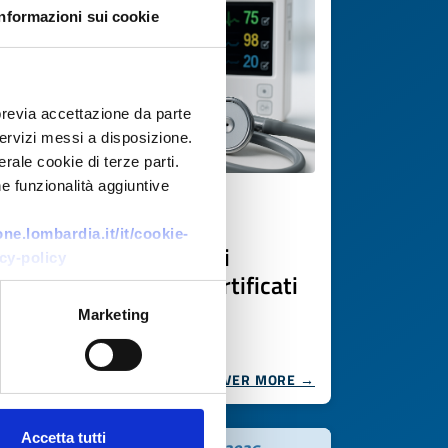
Informazioni sui cookie
previa accettazione da parte
 servizi messi a disposizione.
rale cookie di terze parti.
e funzionalità aggiuntive
Business request
e.lombardia.it/it/cookie-
Produzione conto terzi
cy-policy
dispositivi medicali certificati
Marketing
ID: BRDE20251111025
DISCOVER MORE →
Accetta tutti