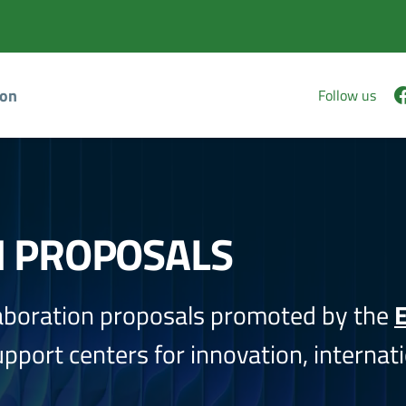
ion
Follow us
N PROPOSALS
aboration proposals promoted by the
E
port centers for innovation, internati