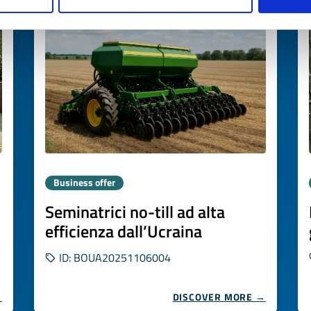
Expires on
21 novembre 2026
Business offer
Seminatrici no-till ad alta
efficienza dall’Ucraina
ID: BOUA20251106004
→
DISCOVER MORE →