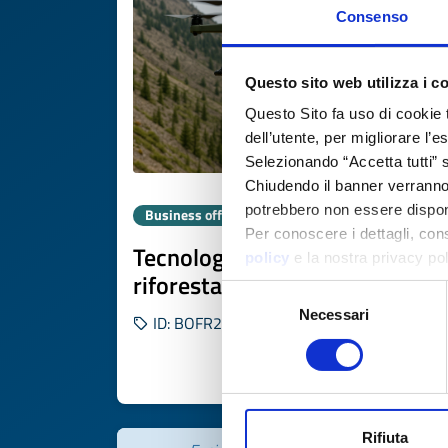
Consenso
Questo sito web utilizza i c
Questo Sito fa uso di cookie 
dell’utente, per migliorare l’
Selezionando “Accetta tutti” s
Chiudendo il banner verranno u
potrebbero non essere disponi
Business offer
Per conoscere i dettagli, con
Tecnologia francese di
policy
e la nostra privacy po
riforestazione con droni
Selezione
Necessari
del
ID: BOFR20251105022
consenso
DISCOVER MORE 
Rifiuta