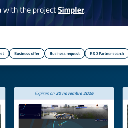
on with the project
Simpler
.
est
Business offer
Business request
R&D Partner search
Expires on
20 novembre 2026