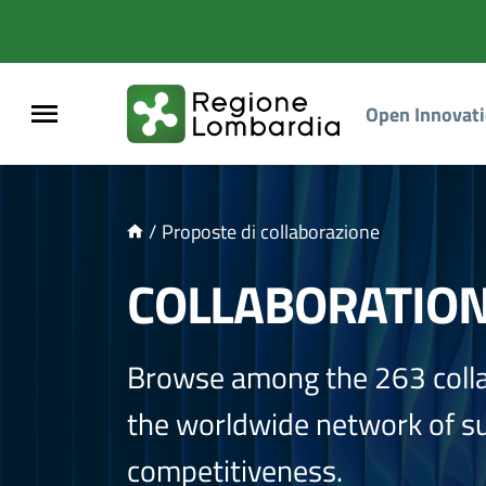
NTENUTO PRINCIPALE
Open Innovat
/
Proposte di collaborazione
COLLABORATIO
Browse among the 263 coll
the worldwide network of sup
competitiveness.