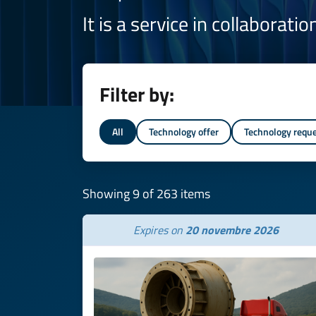
It is a service in collaborati
Filter by:
All
Technology offer
Technology requ
Showing 9 of 263 items
Expires on
20 novembre 2026