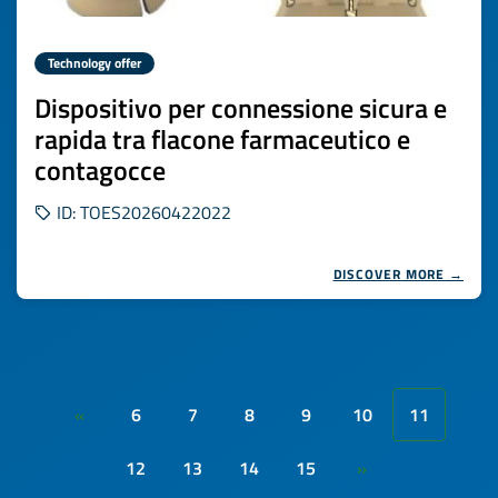
Technology offer
Dispositivo per connessione sicura e
rapida tra flacone farmaceutico e
contagocce
ID: TOES20260422022
DISCOVER MORE →
6
7
8
9
10
11
«
12
13
14
15
»