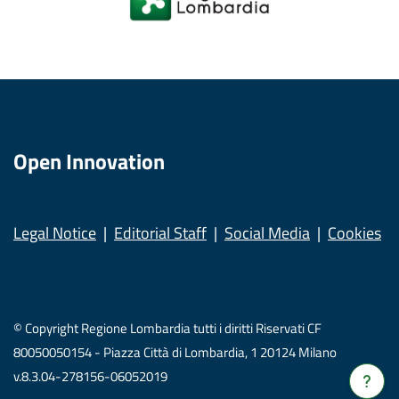
Open Innovation
Legal Notice
Editorial Staff
Social Media
Cookies
© Copyright Regione Lombardia tutti i diritti Riservati CF
80050050154 - Piazza Città di Lombardia, 1 20124 Milano
v.8.3.04-278156-06052019
Verrà