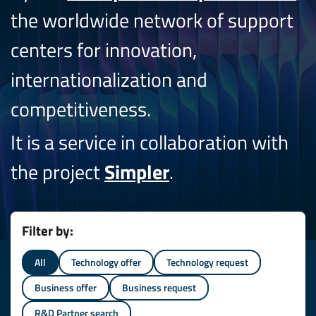
the worldwide network of support
centers for innovation,
internationalization and
competitiveness.
It is a service in collaboration with
the project
Simpler
.
Filter by:
All
Technology offer
Technology request
Business offer
Business request
R&D Partner search