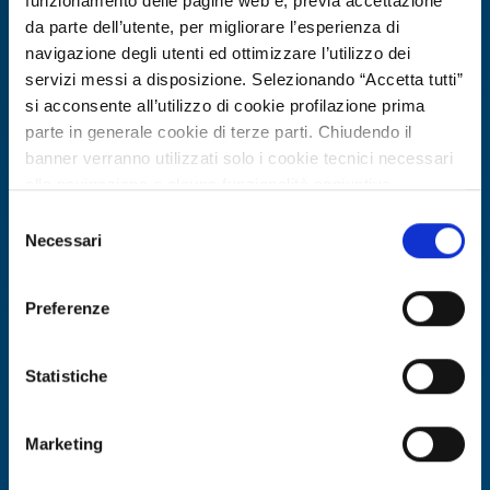
funzionamento delle pagine web e, previa accettazione
da parte dell’utente, per migliorare l’esperienza di
navigazione degli utenti ed ottimizzare l’utilizzo dei
servizi messi a disposizione. Selezionando “Accetta tutti”
si acconsente all’utilizzo di cookie profilazione prima
parte in generale cookie di terze parti. Chiudendo il
banner verranno utilizzati solo i cookie tecnici necessari
alla navigazione e alcune funzionalità aggiuntive
potrebbero non essere disponibili.
Selezione
Per conoscere i dettagli, consulta la nostra cookie policy.
Necessari
Technology offer
del
https://www.openinnovation.regione.lombardia.it/it/co
consenso
Università tedesca offre in licenza
okie-policy
e la nostra privacy policy
ugello innovativo per navi in
Preferenze
https://www.openinnovation.regione.lombardia.it/it/pr
condizioni di acque basse
ivacy-policy
Statistiche
ID: TODE20260429005
Marketing
DISCOVER MORE →