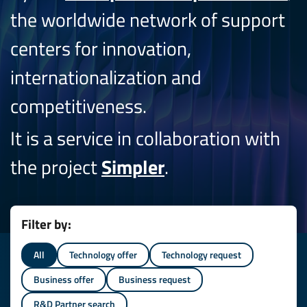
the worldwide network of support
centers for innovation,
internationalization and
competitiveness.
It is a service in collaboration with
the project
Simpler
.
Filter by:
All
Technology offer
Technology request
Business offer
Business request
R&D Partner search