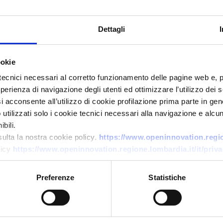
Dettagli
ookie
tecnici necessari al corretto funzionamento delle pagine web e, 
esperienza di navigazione degli utenti ed ottimizzare l’utilizzo dei
i acconsente all’utilizzo di cookie profilazione prima parte in gene
tilizzati solo i cookie tecnici necessari alla navigazione e alcun
Technology offer
bili.
Connettori meccanici
sulta la nostra cookie policy.
https://www.openinnovation.region
licy
https://www.openinnovation.regione.lombardia.it/it/priva
saldatura-free per tubazioni
critiche
Preferenze
Statistiche
ID: TOGB20251106010
→
DISCOVER MORE →