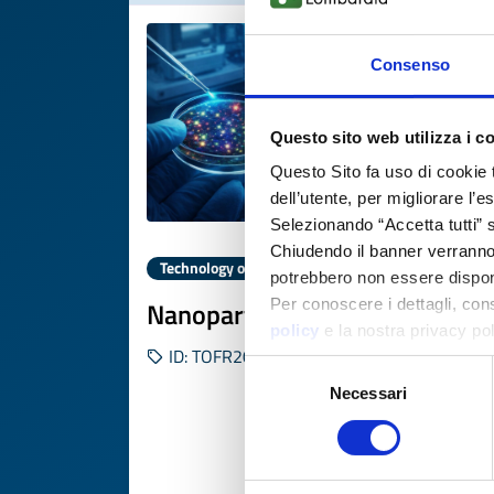
Consenso
Questo sito web utilizza i c
Questo Sito fa uso di cookie 
dell’utente, per migliorare l’
Selezionando “Accetta tutti” s
Chiudendo il banner verranno u
Technology offer
potrebbero non essere disponi
Nanoparticelle fluorescenti TR
Per conoscere i dettagli, con
policy
e la nostra privacy po
ID: TOFR20250620002
Selezione
Necessari
del
consenso
DISCOVER MORE 