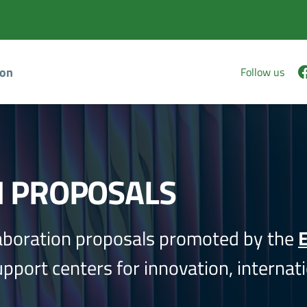
ion
Follow us
N PROPOSALS
aboration proposals promoted by the
E
port centers for innovation, internati