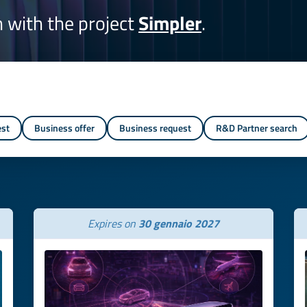
on with the project
Simpler
.
est
Business offer
Business request
R&D Partner search
Expires on
30 gennaio 2027