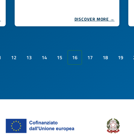
→
DISCOVER MORE →
1
12
13
14
15
16
17
18
19