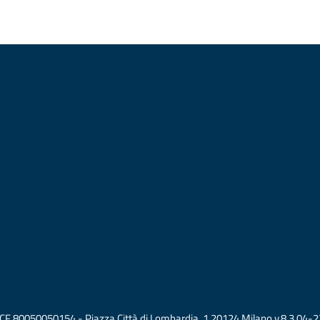
vati CF 80050050154 - Piazza Città di Lombardia, 1 20124 Milano v.8.3.