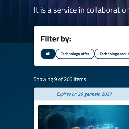
It is a service in collaborati
Filter by:
All
Technology offer
Technology requ
Showing 9 of 263 items
Expires on
29 gennaio 2027