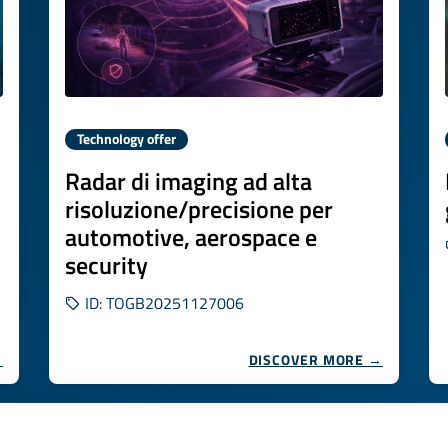
Technology offer
Radar di imaging ad alta
risoluzione/precisione per
automotive, aerospace e
security
ID: TOGB20251127006
→
DISCOVER MORE →
Expires on
30 gennaio 2027