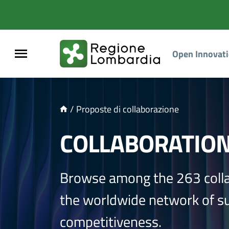
NTENUTO PRINCIPALE
Open Innovat
/
Proposte di collaborazione
COLLABORATIO
Browse among the 263 coll
the worldwide network of sup
competitiveness.