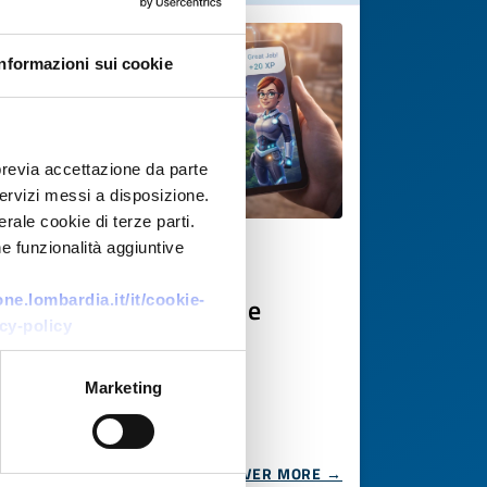
Informazioni sui cookie
previa accettazione da parte
 servizi messi a disposizione.
rale cookie di terze parti.
e funzionalità aggiuntive
Technology offer
LMS gamificato con AI e
e.lombardia.it/it/cookie-
cy-policy
storytelling
ID: TOGB20251104018
Marketing
DISCOVER MORE →