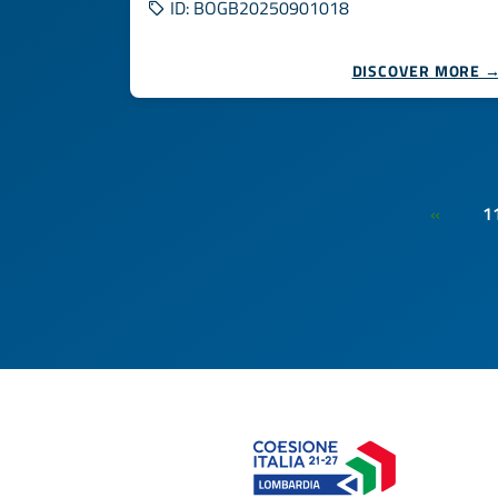
ID: BOGB20250901018
DISCOVER MORE 
1
«