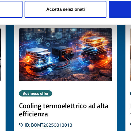
Accetta selezionati
Expires on
30 gennaio 2027
Business offer
Cooling termoelettrico ad alta
efficienza
ID: BOMT20250813013