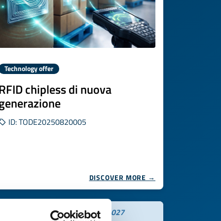
Technology offer
RFID chipless di nuova
generazione
ID: TODE20250820005
DISCOVER MORE →
Expires on
30 gennaio 2027