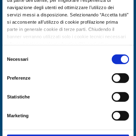
avanzati di purificazione dell’aria
da parte dell’utente, per migliorare l’esperienza di
cerca distributori
navigazione degli utenti ed ottimizzare l’utilizzo dei
servizi messi a disposizione. Selezionando “Accetta tutti”
ID: BOES20260311013
si acconsente all’utilizzo di cookie profilazione prima
parte in generale cookie di terze parti. Chiudendo il
banner verranno utilizzati solo i cookie tecnici necessari
DISCOVER MORE →
alla navigazione e alcune funzionalità aggiuntive
potrebbero non essere disponibili.
Selezione
Expires on
06 agosto 2027
Per conoscere i dettagli, consulta la nostra cookie policy.
Necessari
del
https://www.openinnovation.regione.lombardia.it/it/co
consenso
okie-policy
e la nostra privacy policy
Preferenze
https://www.openinnovation.regione.lombardia.it/it/pr
ivacy-policy
Statistiche
Marketing