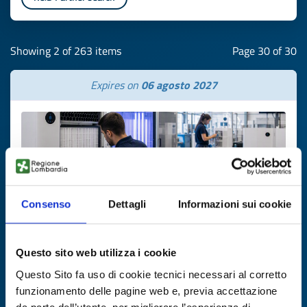
Showing 2 of 263 items
Page 30 of 30
Expires on
06 agosto 2027
Consenso
Dettagli
Informazioni sui cookie
Questo sito web utilizza i cookie
Business offer
Questo Sito fa uso di cookie tecnici necessari al corretto
Produttore spagnolo di sistemi
funzionamento delle pagine web e, previa accettazione