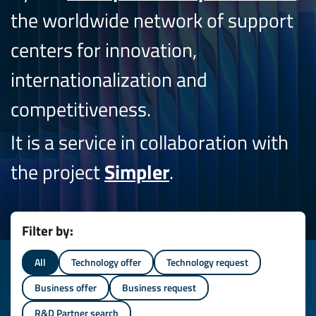
the worldwide network of support
centers for innovation,
internationalization and
competitiveness.
It is a service in collaboration with
the project
Simpler
.
Filter by:
All
Technology offer
Technology request
Business offer
Business request
R&D Partner search