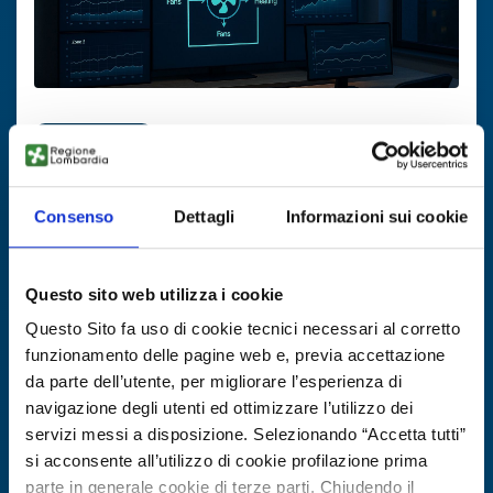
Technology offer
Sistema adattivo per controllo HVAC
Consenso
Dettagli
Informazioni sui cookie
ID: TOES20250821010
DISCOVER MORE →
Questo sito web utilizza i cookie
Questo Sito fa uso di cookie tecnici necessari al corretto
Expires on
04 novembre 2026
funzionamento delle pagine web e, previa accettazione
da parte dell’utente, per migliorare l’esperienza di
navigazione degli utenti ed ottimizzare l’utilizzo dei
servizi messi a disposizione. Selezionando “Accetta tutti”
si acconsente all’utilizzo di cookie profilazione prima
parte in generale cookie di terze parti. Chiudendo il