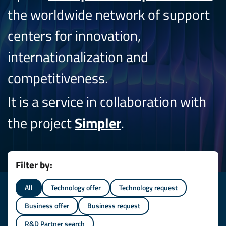
the worldwide network of support
centers for innovation,
internationalization and
competitiveness.
It is a service in collaboration with
the project
Simpler
.
Filter by:
All
Technology offer
Technology request
Business offer
Business request
R&D Partner search