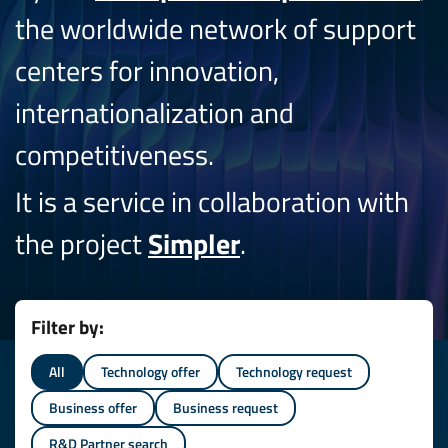
the worldwide network of support
centers for innovation,
internationalization and
competitiveness.
It is a service in collaboration with
the project
Simpler
.
Filter by:
All
Technology offer
Technology request
Business offer
Business request
R&D Partner search