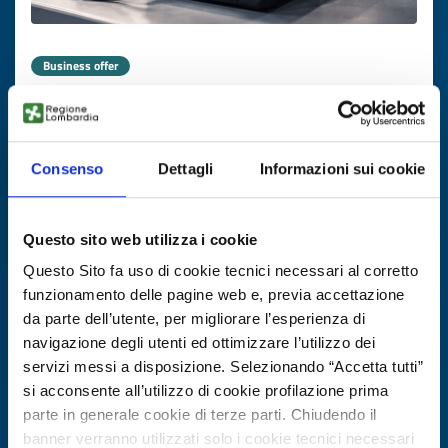
Business offer
Software Defined Radio e spectrum
sensing per applicazioni nella difesa
Consenso
Dettagli
Informazioni sui cookie
ID: BOGB20250901018
DISCOVER MORE →
Questo sito web utilizza i cookie
Questo Sito fa uso di cookie tecnici necessari al corretto
Expires on
30 gennaio 2027
funzionamento delle pagine web e, previa accettazione
da parte dell’utente, per migliorare l’esperienza di
navigazione degli utenti ed ottimizzare l’utilizzo dei
servizi messi a disposizione. Selezionando “Accetta tutti”
si acconsente all’utilizzo di cookie profilazione prima
parte in generale cookie di terze parti. Chiudendo il
banner verranno utilizzati solo i cookie tecnici necessari