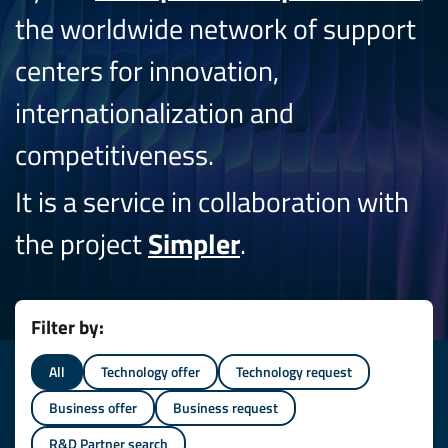
the worldwide network of support
centers for innovation,
internationalization and
competitiveness.
It is a service in collaboration with
the project
Simpler
.
Filter by:
All
Technology offer
Technology request
Business offer
Business request
R&D Partner search