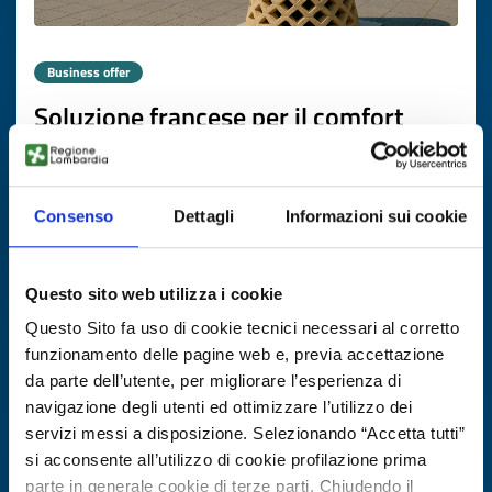
Business offer
Soluzione francese per il comfort
termico sostenibile
ID: BOFR20251104012
Consenso
Dettagli
Informazioni sui cookie
DISCOVER MORE →
Questo sito web utilizza i cookie
Expires on
20 novembre 2026
Questo Sito fa uso di cookie tecnici necessari al corretto
funzionamento delle pagine web e, previa accettazione
da parte dell’utente, per migliorare l’esperienza di
navigazione degli utenti ed ottimizzare l’utilizzo dei
servizi messi a disposizione. Selezionando “Accetta tutti”
si acconsente all’utilizzo di cookie profilazione prima
parte in generale cookie di terze parti. Chiudendo il