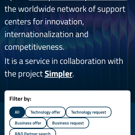
the worldwide network of support
centers for innovation,
internationalization and
competitiveness.
It is a service in collaboration with
the project
Simpler
.
Filter by:
All
Technology offer
Technology request
Business offer
Business request
R&D Partner search