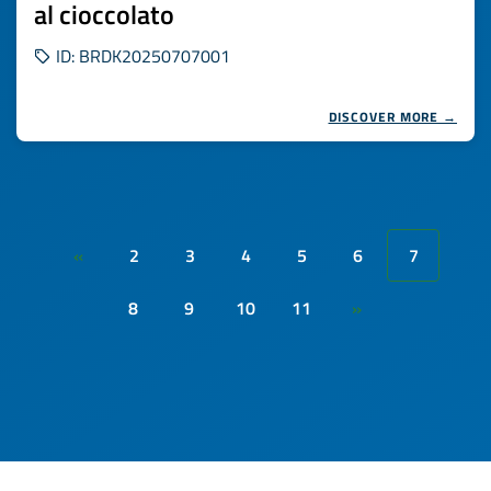
al cioccolato
ID: BRDK20250707001
DISCOVER MORE →
2
3
4
5
6
7
«
8
9
10
11
»