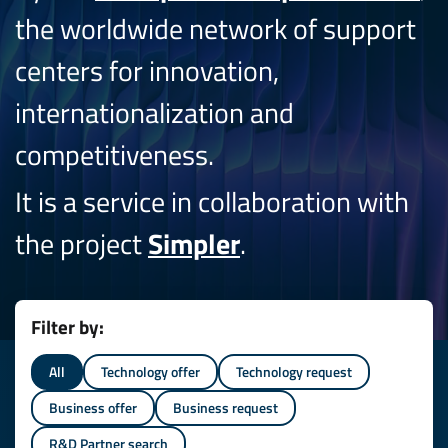
the worldwide network of support
centers for innovation,
internationalization and
competitiveness.
It is a service in collaboration with
the project
Simpler
.
Filter by:
All
Technology offer
Technology request
Business offer
Business request
R&D Partner search