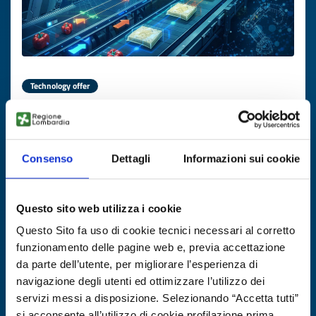
Technology offer
Machine vision per
sorting/orientamento ad alta velocità
Consenso
Dettagli
Informazioni sui cookie
ID: TOLV20260114010
DISCOVER MORE →
Questo sito web utilizza i cookie
Questo Sito fa uso di cookie tecnici necessari al corretto
Expires on
29 gennaio 2027
funzionamento delle pagine web e, previa accettazione
da parte dell’utente, per migliorare l’esperienza di
navigazione degli utenti ed ottimizzare l’utilizzo dei
servizi messi a disposizione. Selezionando “Accetta tutti”
si acconsente all’utilizzo di cookie profilazione prima