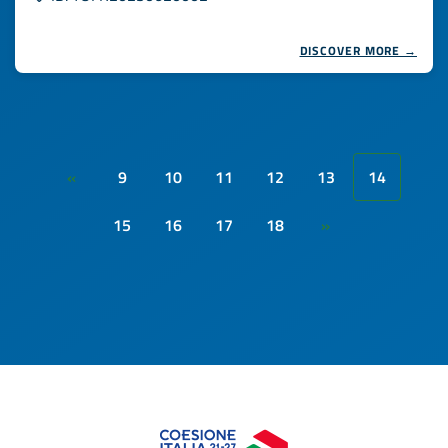
DISCOVER MORE →
9
10
11
12
13
14
«
15
16
17
18
»