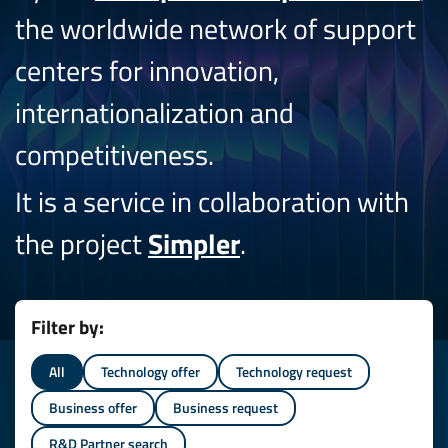
the worldwide network of support
centers for innovation,
internationalization and
competitiveness.
It is a service in collaboration with
the project
Simpler
.
Filter by:
All
Technology offer
Technology request
Business offer
Business request
R&D Partner search