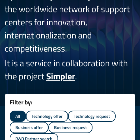
the worldwide network of support
centers for innovation,
internationalization and
competitiveness.
It is a service in collaboration with
the project
Simpler
.
Filter by:
All
Technology offer
Technology request
Business offer
Business request
R&D Partner search