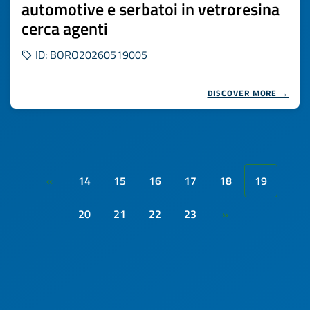
automotive e serbatoi in vetroresina
cerca agenti
ID: BORO20260519005
DISCOVER MORE →
14
15
16
17
18
19
«
20
21
22
23
»