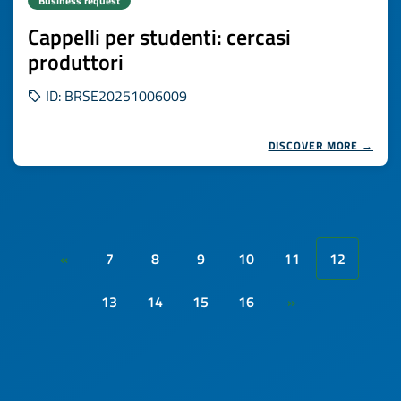
Business request
Cappelli per studenti: cercasi
produttori
ID: BRSE20251006009
DISCOVER MORE →
7
8
9
10
11
12
«
13
14
15
16
»