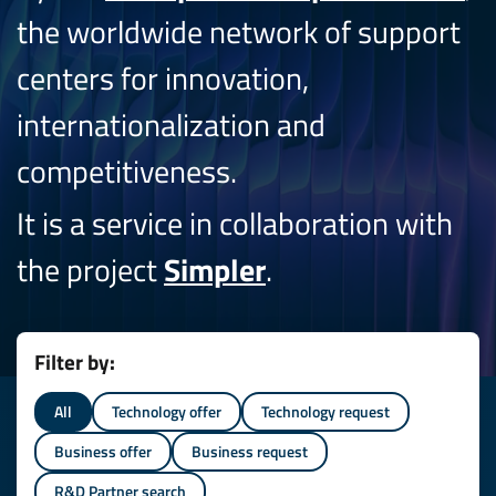
the worldwide network of support
centers for innovation,
internationalization and
competitiveness.
It is a service in collaboration with
the project
Simpler
.
Filter by:
All
Technology offer
Technology request
Business offer
Business request
R&D Partner search