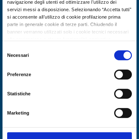
navigazione degli utenti ed ottimizzare l’utilizzo dei
servizi messi a disposizione. Selezionando “Accetta tutti”
si acconsente all’utilizzo di cookie profilazione prima
parte in generale cookie di terze parti. Chiudendo il
banner verranno utilizzati solo i cookie tecnici necessari
alla navigazione e alcune funzionalità aggiuntive
potrebbero non essere disponibili.
Selezione
Business request
Per conoscere i dettagli, consulta la nostra cookie policy.
Necessari
del
Produttore e importatore alimentare
https://www.openinnovation.regione.lombardia.it/it/co
consenso
okie-policy
e la nostra privacy policy
polacco cerca nuovi fornitori di
Preferenze
https://www.openinnovation.regione.lombardia.it/it/pr
prodotti trasformati
ivacy-policy
ID: BRPL20251120012
Statistiche
DISCOVER MORE →
Marketing
Expires on
16 luglio 2027