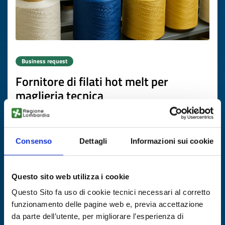
Business request
Fornitore di filati hot melt per
maglieria tecnica
ID: BRPL20251105003
Consenso
Dettagli
Informazioni sui cookie
DISCOVER MORE →
Expires on
20 novembre 2026
Questo sito web utilizza i cookie
Questo Sito fa uso di cookie tecnici necessari al corretto
funzionamento delle pagine web e, previa accettazione
da parte dell’utente, per migliorare l’esperienza di