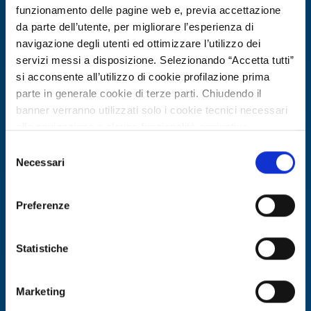
funzionamento delle pagine web e, previa accettazione
da parte dell’utente, per migliorare l’esperienza di
navigazione degli utenti ed ottimizzare l’utilizzo dei
servizi messi a disposizione. Selezionando “Accetta tutti”
si acconsente all’utilizzo di cookie profilazione prima
parte in generale cookie di terze parti. Chiudendo il
banner verranno utilizzati solo i cookie tecnici necessari
alla navigazione e alcune funzionalità aggiuntive
potrebbero non essere disponibili.
Selezione
Technology request
Per conoscere i dettagli, consulta la nostra cookie policy.
Necessari
del
PMI polacca cerca partner R&D per
https://www.openinnovation.regione.lombardia.it/it/co
consenso
okie-policy
e la nostra privacy policy
sviluppare tecnologia di
Preferenze
https://www.openinnovation.regione.lombardia.it/it/pr
congelamento direzionale vibratorio
ivacy-policy
per ghiaccio premium ad alta
Statistiche
trasparenza
ID: TRPL20260227004
Marketing