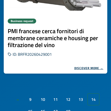
Business request
PMI francese cerca fornitori di
membrane ceramiche e housing per
filtrazione del vino
ID: BRFR20260429001
DISCOVER MORE →
9
10
11
12
13
14
«