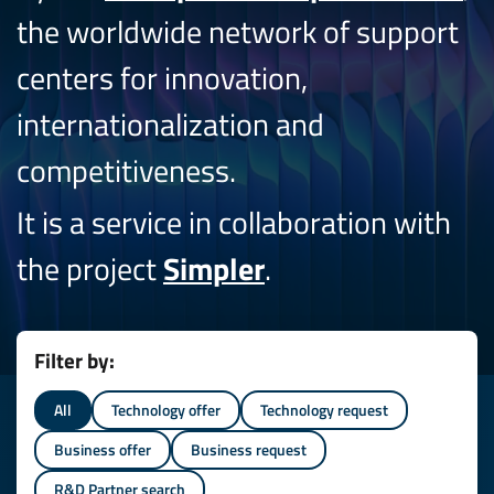
the worldwide network of support
centers for innovation,
internationalization and
competitiveness.
It is a service in collaboration with
the project
Simpler
.
Filter by:
All
Technology offer
Technology request
Business offer
Business request
R&D Partner search