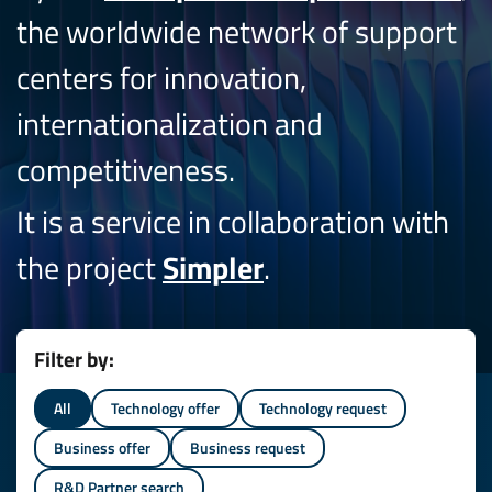
the worldwide network of support
centers for innovation,
internationalization and
competitiveness.
It is a service in collaboration with
the project
Simpler
.
Filter by:
All
Technology offer
Technology request
Business offer
Business request
R&D Partner search