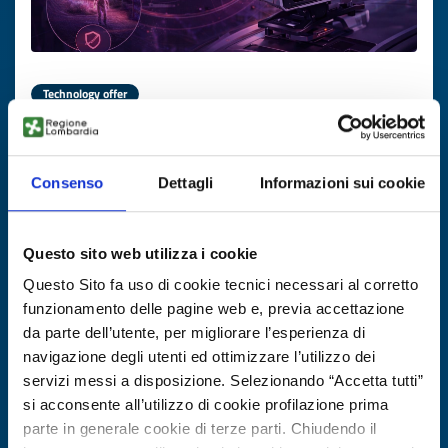
Technology offer
Radar di imaging ad alta
risoluzione/precisione per
automotive, aerospace e security
Consenso
Dettagli
Informazioni sui cookie
ID: TOGB20251127006
Questo sito web utilizza i cookie
DISCOVER MORE →
Questo Sito fa uso di cookie tecnici necessari al corretto
funzionamento delle pagine web e, previa accettazione
da parte dell’utente, per migliorare l’esperienza di
Expires on
30 gennaio 2027
navigazione degli utenti ed ottimizzare l’utilizzo dei
servizi messi a disposizione. Selezionando “Accetta tutti”
si acconsente all’utilizzo di cookie profilazione prima
parte in generale cookie di terze parti. Chiudendo il